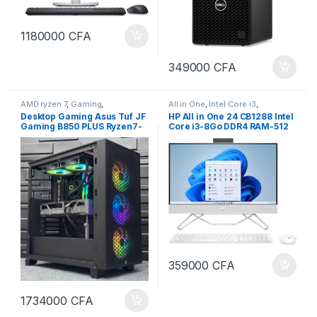
1180000
CFA
349000
CFA
AMD ryzen 7
,
Gaming
,
All in One
,
Intel Core i3
,
ORDINATEURS
,
PC Bureau
ORDINATEURS
,
PC Bureau
Desktop Gaming Asus Tuf JF
HP All in One 24 CB1288 Intel
Gaming B850 PLUS Ryzen7-
Core i3-8Go DDR4 RAM-512
9800X3D 32Go Ram DDR5,
SSD 24 pouces windows11
2Tera SSD NVMe AMD
Pro CB1287 CB1288
Nvidia GeForce RTX
5080__16Go Dédiés
359000
CFA
1734000
CFA