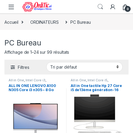
0
Accueil
ORDINATEURS
PC Bureau
PC Bureau
Affichage de 1–24 sur 99 résultats
Filtres
All in One
,
Intel Core i3
,
All in One
,
Intel Core i5
,
ORDINATEURS
,
PC Bureau
ORDINATEURS
,
PC Bureau
ALL IN ONE LENOVO A100
All in One tactile Hp 27 Core
N305 Core i3 n305 – 8 Go
i5 de13ème génération-16
DDR4 RAM-512 Go SSD-
Go DDR4 RAM-512 Go SSD-
ECRAN 24 Pouces Windows
Ecran Tactile-Couleur 27
11 Pro
pouces Windows 11 Pro