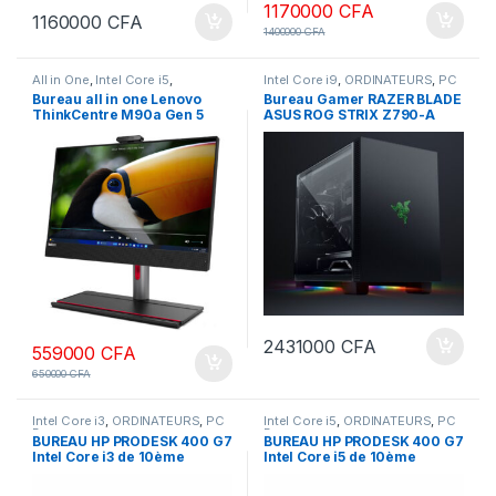
1170000
CFA
1160000
CFA
1400000
CFA
All in One
,
Intel Core i5
,
Intel Core i9
,
ORDINATEURS
,
PC
ORDINATEURS
,
PC Bureau
Bureau
Bureau all in one Lenovo
Bureau Gamer RAZER BLADE
ThinkCentre M90a Gen 5
ASUS ROG STRIX Z790-A
Intel Core i5-14500 8 Go SSD
Core i9-12900K_30MB
512 Go LED 23.8″ Full HD Wi-
cache _LGA1700 RAM 64Go
Fi 6E/Bluetooth Windows 11
DDR5 Disque 4 To Nvidia
Professionnel
GeForce RTX 3090 DDR5 de
24Go
2431000
CFA
559000
CFA
650000
CFA
Intel Core i3
,
ORDINATEURS
,
PC
Intel Core i5
,
ORDINATEURS
,
PC
Bureau
Bureau
BUREAU HP PRODESK 400 G7
BUREAU HP PRODESK 400 G7
Intel Core i3 de 10ème
Intel Core i5 de 10ème
Génération 8 Go Ram-512 Go
Génération 8 Go Ram-512 Go
SSD Ecran 22 Pouces
SSD Ecran 22 Pouces