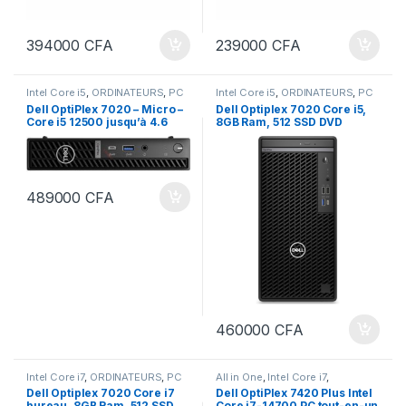
394000
CFA
239000
CFA
Intel Core i5
,
ORDINATEURS
,
PC
Intel Core i5
,
ORDINATEURS
,
PC
Bureau
Bureau
Dell OptiPlex 7020 – Micro –
Dell Optiplex 7020 Core i5,
Core i5 12500 jusqu’à 4.6
8GB Ram, 512 SSD DVD
GHz RAM 8 Go SSD 512 Go
ECRAN 22 pouces
NVMe
489000
CFA
460000
CFA
Intel Core i7
,
ORDINATEURS
,
PC
All in One
,
Intel Core i7
,
Bureau
ORDINATEURS
,
PC Bureau
Dell Optiplex 7020 Core i7
Dell OptiPlex 7420 Plus Intel
bureau, 8GB Ram, 512 SSD
Core i7-14700 PC tout-en-un