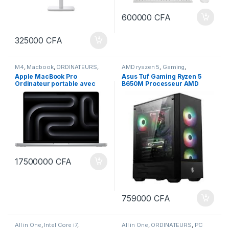
600000
CFA
325000
CFA
M4
,
Macbook
,
ORDINATEURS
,
AMD ryszen 5
,
Gaming
,
PC Bureau
ORDINATEURS
,
PC Bureau
Apple MacBook Pro
Asus Tuf Gaming Ryzen 5
Ordinateur portable avec
B650M Processeur AMD
puce M4 Pro, CPU 12 cœurs,
Ryzen5, 7600X 4.70GHz
GPU 16 cœurs : Conçu pour
x6Cœurs 12Processeurs
Apple Intelligence, écran
32GB Ram DDR5, 2Terra SSD
Liquid Retina XDR 14,2″, 24
Carte Graphique NVIDIA
Go de mémoire unifiée,
GeForce RTX 4060 Ti 8Go
512Go
dédiée
17500000
CFA
759000
CFA
All in One
,
Intel Core i7
,
All in One
,
ORDINATEURS
,
PC