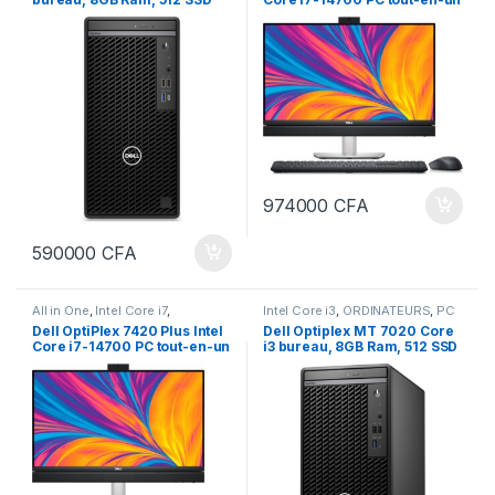
DVD ECRAN 22 pouces
16 Go DDR5-SDRAM 512 SSD
60,5 cm (23,8″) 1920 x 1080
pixels
974000
CFA
590000
CFA
All in One
,
Intel Core i7
,
Intel Core i3
,
ORDINATEURS
,
PC
ORDINATEURS
,
PC Bureau
Bureau
Dell OptiPlex 7420 Plus Intel
Dell Optiplex MT 7020 Core
Core i7-14700 PC tout-en-un
i3 bureau, 8GB Ram, 512 SSD
32 Go DDR5-SDRAM 1To SSD
DVD ECRAN 22 pouces
60,5 cm (23,8″) 1920 x 1080
pixels