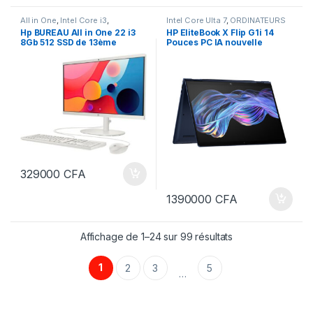
All in One
,
Intel Core i3
,
Intel Core Ulta 7
,
ORDINATEURS
ORDINATEURS
,
PC Bureau
Hp BUREAU All in One 22 i3
HP EliteBook X Flip G1i 14
8Gb 512 SSD de 13ème
Pouces PC IA nouvelle
génération 22 pouces blanc
génération Ultra7 / 32Go
dg0012 dg0013
Ram DDR5 1To SSD
329000
CFA
1390000
CFA
Affichage de 1–24 sur 99 résultats
1
2
3
5
…