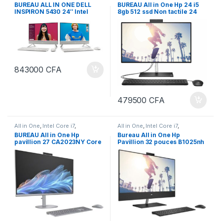
ORDINATEURS
,
PC Bureau
Bureau
BUREAU ALL IN ONE DELL
BUREAU All in One Hp 24 i5
INSPIRON 5430 24″ Intel
8gb 512 ssd Non tactile 24
Core i7-13ème Gen-16 Go
“NOIR/BLANC 13TH
RAM DDR4 -512 Go SSD-
ECRAN 24 Pouces
843000
CFA
479500
CFA
All in One
,
Intel Core i7
,
All in One
,
Intel Core i7
,
ORDINATEURS
,
PC Bureau
ORDINATEURS
,
PC Bureau
BUREAU All in One Hp
Bureau All in One Hp
pavillion 27 CA2023NY Core
Pavillion 32 pouces B1025nh
i7, Ram 16gb , 512SSD écran
Intel Core i7 de 13ème
27 pouces tactile, carte
Génération 16 Go DDR4
graphique 4Gb, 14ème
RAM-1To SSD-ECRAN 32
génération
Pouces Windows 11 Pro
Garantie : 1 an