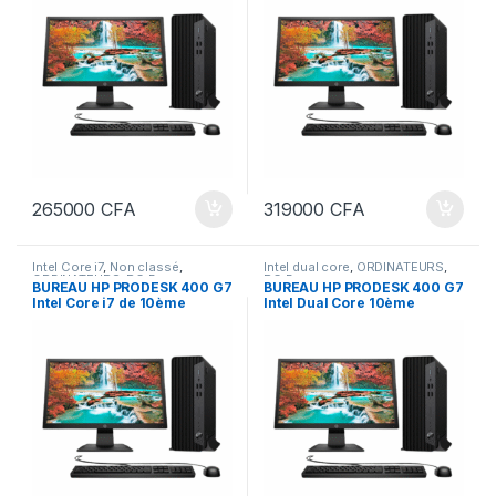
265000
CFA
319000
CFA
Intel Core i7
,
Non classé
,
Intel dual core
,
ORDINATEURS
,
ORDINATEURS
,
PC Bureau
PC Bureau
BUREAU HP PRODESK 400 G7
BUREAU HP PRODESK 400 G7
Intel Core i7 de 10ème
Intel Dual Core 10ème
Génération 8 Go Ram-512 Go
Génération 8 Go Ram-512 Go
SSD Ecran 22 Pouces
SSD-Ecran 22 Pouces