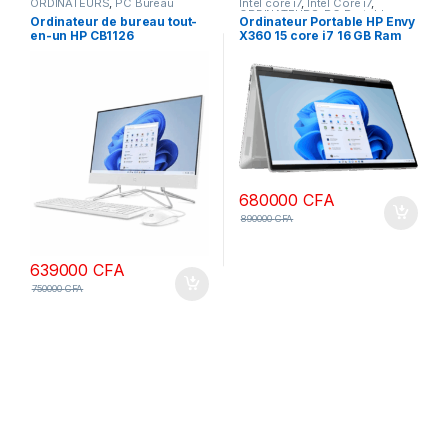
ORDINATEURS
,
PC Bureau
Intel core i7
,
Intel Core i7
,
ORDINATEURS
,
PC Portables
Ordinateur de bureau tout-
Ordinateur Portable HP Envy
en-un HP CB1126
X360 15 core i7 16 GB Ram
processeur Intel Core i5
1To SSD Windows 10 écran
1235U, 16 Go de RAM, SSD
tactile 15.6 pouces
1To, écran FHD 27 pouces
non tactile, DOS, couleur
blanche, clavier AZERTY,
garantie 1 an
680000
CFA
890000
CFA
639000
CFA
750000
CFA