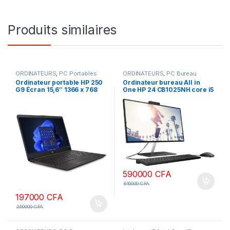
Produits similaires
ORDINATEURS
,
PC Portables
ORDINATEURS
,
PC Bureau
Ordinateur portable HP 250
Ordinateur bureau All in
G9 Écran 15,6″ 1366 x 768
One HP 24 CB1025NH core i5
pixels Intel N4500 8 Go
8gb Ram 1To SSD écran 24
DDR4-SDRAM 512Go SSD Wi-
pouces, non tactile 12ème
Fi, Windows 11
génération
590000
CFA
610000
CFA
197000
CFA
250000
CFA