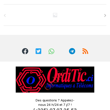
B
r
a
n
d
s
C
a
r
o
Des questions ? Appelez-
nous 24 h/24 et 7 j/7 !
u