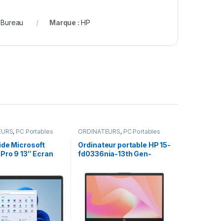
:
Bureau
Marque :
HP
EURS
,
PC Portables
ORDINATEURS
,
PC Portables
ide Microsoft
Ordinateur portable HP 15-
Pro 9 13″ Ecran
fd0336nia-13th Gen-
Intel Core i5 8Go
Intel®Core™i3-1315U-8Go
6Go SSD
Ram-512Go SSD-Clavier
Rétroéclairé-Ecran 15,6”-
W11pro