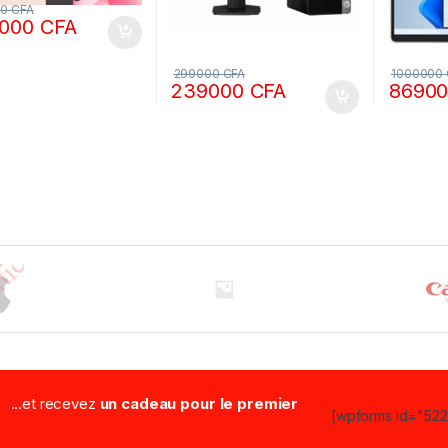
00
CFA
0000
CFA
299000
CFA
1000000
239000
CFA
8690
...et recevez
un cadeau pour le premier
[wpforms id="5223