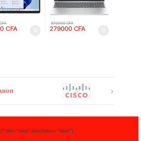
CFA
370000
CFA
00
CFA
279000
CFA
" title="false" description="false"]