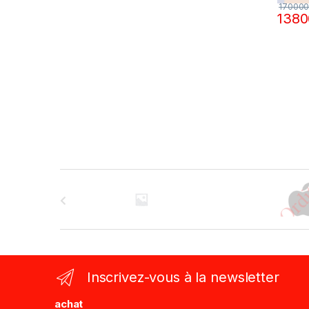
17000
138
B
r
a
n
Inscrivez-vous à la newsletter
d
achat