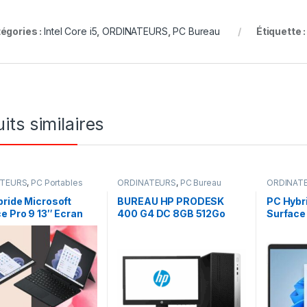
égories :
Intel Core i5
,
ORDINATEURS
,
PC Bureau
Étiquette 
its similaires
ATEURS
,
PC Portables
ORDINATEURS
,
PC Bureau
ORDINAT
ride Microsoft
BUREAU HP PRODESK
PC Hybr
e Pro 9 13″ Ecran
400 G4 DC 8GB 512Go
Surface 
 Intel Core i7 16 Go
SSD ECRAN 22″ HDMI
tactile 
12 Go SSD Graphite
VGA FULL HD
RAM 25