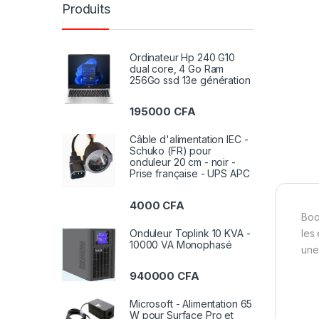
Produits
Ordinateur Hp 240 G10
dual core, 4 Go Ram
256Go ssd 13e génération
195000
CFA
Câble d'alimentation IEC -
Schuko (FR) pour
onduleur 20 cm - noir -
Prise française - UPS APC
4000
CFA
Boo
Onduleur Toplink 10 KVA -
les
10000 VA Monophasé
une
940000
CFA
Microsoft - Alimentation 65
W pour Surface Pro et