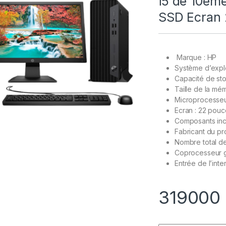
i5 de 10èm
SSD Ecran 
Marque : HP
Système d’explo
Capacité de st
Taille de la mé
Microprocesseur
Ecran : 22 pou
Composants incl
Fabricant du pro
Nombre total de
Coprocesseur g
Entrée de l’int
319000