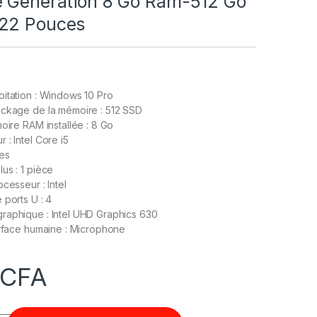
e Génération 8 Go Ram-512 Go
22 Pouces
itation : Windows 10 Pro
ockage de la mémoire : 512 SSD
moire RAM installée : 8 Go
 : Intel Core i5
ces
us : 1 pièce
cesseur : Intel
 ports U : 4
raphique : Intel UHD Graphics 630
erface humaine : Microphone
CFA