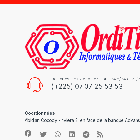
s
C
a
r
o
u
s
Des questions ? Appelez-nous 24 h/24 et 7 j/7
(+225) 07 07 25 53 53
e
l
Coordonnées
Abidjan Cocody - riviera 2, en face de la banque Advan