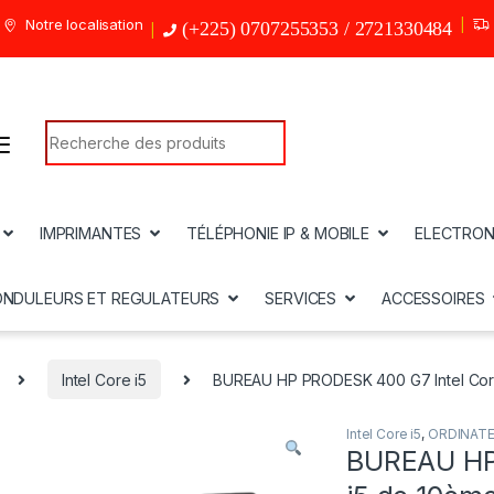
Notre localisation
(+225) 0707255353 / 2721330484
Search for:
IMPRIMANTES
TÉLÉPHONIE IP & MOBILE
ELECTRON
ONDULEURS ET REGULATEURS
SERVICES
ACCESSOIRES
Intel Core i5
BUREAU HP PRODESK 400 G7 Intel Core
Intel Core i5
,
ORDINAT
BUREAU HP