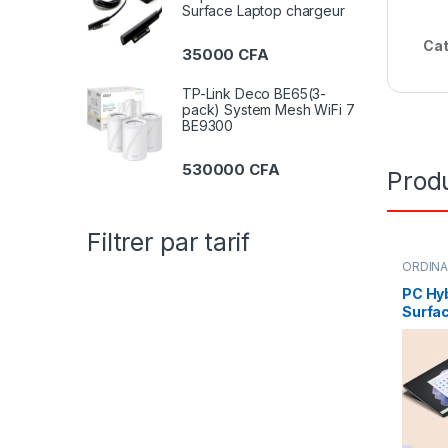
Surface Laptop chargeur
Cat
35000
CFA
TP-Link Deco BE65(3-
pack) System Mesh WiFi 7
BE9300
530000
CFA
Produ
Filtrer par tarif
ORDIN
PC Hyb
Surfac
tactile
RAM 5