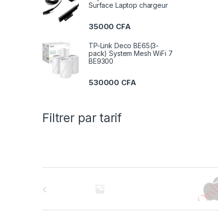
Surface Laptop chargeur
35000
CFA
TP-Link Deco BE65(3-
pack) System Mesh WiFi 7
BE9300
530000
CFA
Filtrer par tarif
B
r
a