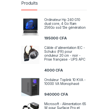
Produits
Ordinateur Hp 240 G10
dual core, 4 Go Ram
256Go ssd 13e génération
195000
CFA
Câble d'alimentation IEC -
Schuko (FR) pour
onduleur 20 cm - noir -
Prise française - UPS APC
4000
CFA
Onduleur Toplink 10 KVA -
10000 VA Monophasé
940000
CFA
Microsoft - Alimentation 65
W pour Surface Pro et