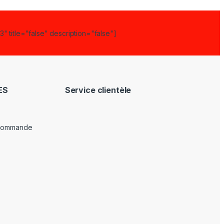
" title="false" description="false"]
ES
Service clientèle
 commande