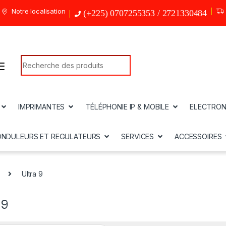
Notre localisation
(+225) 0707255353 / 2721330484
Search for:
IMPRIMANTES
TÉLÉPHONIE IP & MOBILE
ELECTRON
ONDULEURS ET REGULATEURS
SERVICES
ACCESSOIRES
Ultra 9
 9