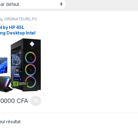
g
,
ORDINATEURS
,
PC
u
,
Ultra 9
 by HP 45L
ng Desktop Intel
 Ultra 9 285K Ram
Go DDR5 4 To SSD
IA GeForce RTX
 32Go Tower AI PC
00000
CFA
eul résultat