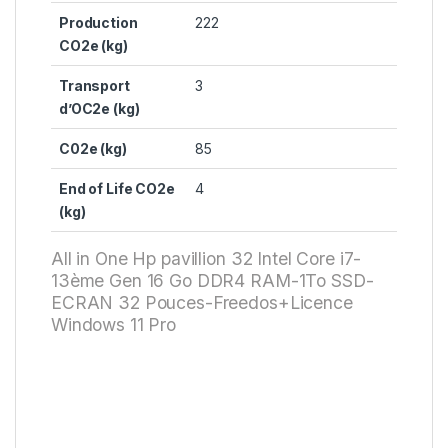
Production
222
CO2e (kg)
Transport
3
d’OC2e (kg)
C02e (kg)
85
End of Life CO2e
4
(kg)
All in One Hp pavillion 32 Intel Core i7-
13ème Gen 16 Go DDR4 RAM-1To SSD-
ECRAN 32 Pouces-Freedos+Licence
Windows 11 Pro