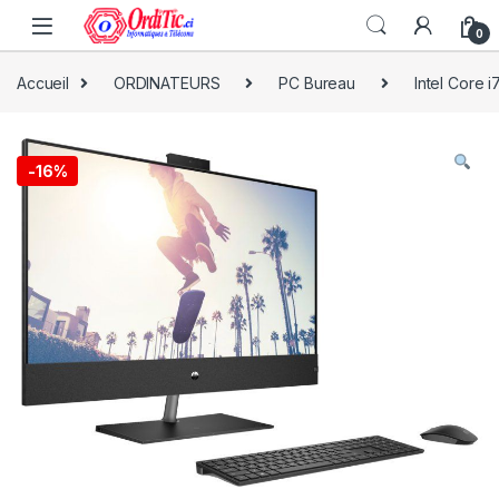
0
Accueil
ORDINATEURS
PC Bureau
Intel Core i
-
16%