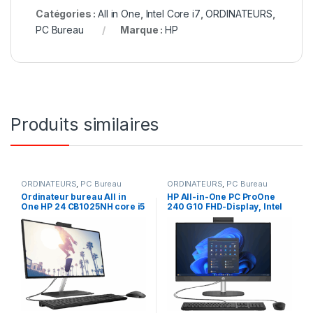
Catégories :
All in One
,
Intel Core i7
,
ORDINATEURS
,
PC Bureau
Marque :
HP
Produits similaires
ORDINATEURS
,
PC Bureau
ORDINATEURS
,
PC Bureau
Ordinateur bureau All in
HP All-in-One PC ProOne
One HP 24 CB1025NH core i5
240 G10 FHD-Display, Intel
8gb Ram 1To SSD écran 24
i5-1335U, 8GB RAM, 512GB
pouces, non tactile 12ème
SSD écran 24 pouces
génération