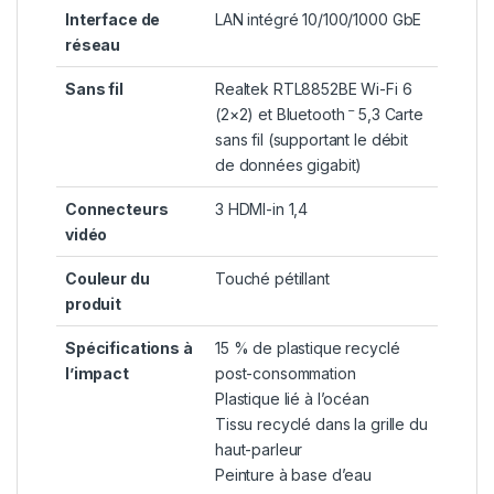
Interface de
LAN intégré 10/100/1000 GbE
réseau
Sans fil
Realtek RTL8852BE Wi-Fi 6
–
(2×2) et Bluetooth
5,3 Carte
sans fil (supportant le débit
de données gigabit)
Connecteurs
3 HDMI-in 1,4
vidéo
Couleur du
Touché pétillant
produit
Spécifications à
15 % de plastique recyclé
l’impact
post-consommation
Plastique lié à l’océan
Tissu recyclé dans la grille du
haut-parleur
Peinture à base d’eau