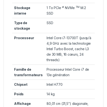
et
TM
Stockage
1 To PCIe
NVMe
M.2
interne
SSD
Type de
SSD
stockage
Processeur
Intel Core i7-13700T (jusqu’à
4,9 GHz avec la technologie
Intel Turbo Boost, cache L3
de 30 MB, 16 cœurs, 24
threads)
Famille de
Processeur Intel Core i7 de
transformateurs
13e génération
Chipset
Intel H770
Poids
14 kg
Affichage
80,01 cm (31,5″) diagonale,