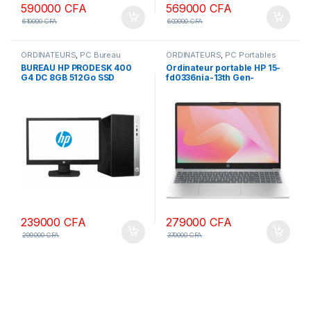
590000
CFA
569000
CFA
610000
CFA
600000
CFA
ORDINATEURS
,
PC Bureau
ORDINATEURS
,
PC Portables
BUREAU HP PRODESK 400
Ordinateur portable HP 15-
G4 DC 8GB 512Go SSD
fd0336nia-13th Gen-
ECRAN 22″ HDMI VGA FULL
Intel®Core™i3-1315U-8Go
HD
Ram-512Go SSD-Clavier
Rétroéclairé-Ecran 15,6”-
W11pro
239000
CFA
279000
CFA
299000
CFA
370000
CFA