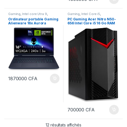
Gaming
,
Intel core Utra 9
,
Gaming
,
Intel Core i5
,
ORDINATEURS
,
PC Portables
ORDINATEURS
,
PC Bureau
Ordinateur portable Gaming
PC Gaming Acer Nitro N50-
Alienware 16x Aurora
656 Intel Core i5 16 Go RAM
AC16251-16 pouces WQXGA
512 Go Nvidia GeForce RTX
240 Hz G-Sync, Intel Core
4060 Noir
Ultra 9 275HX série 2, carte
graphique NVIDIA GeForce
RTX 5070, 32 Go de RAM,
SSD de 1 To, clavier AlienFX
Azerty RGB
1870000
CFA
700000
CFA
12 résultats affichés