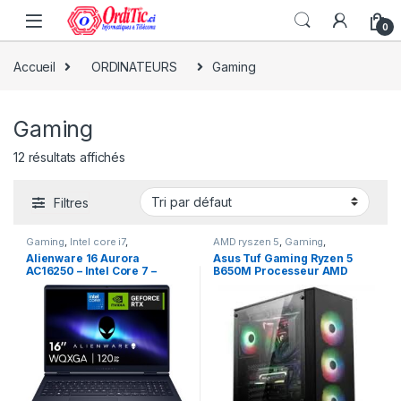
0
Accueil
ORDINATEURS
Gaming
Gaming
12 résultats affichés
Filtres
Gaming
,
Intel core i7
,
AMD ryszen 5
,
Gaming
,
ORDINATEURS
,
PC Portables
ORDINATEURS
,
PC Bureau
Alienware 16 Aurora
Asus Tuf Gaming Ryzen 5
AC16250 – Intel Core 7 –
B650M Processeur AMD
240H / jusqu’à 5.2 GHz –
Ryzen5, 7600X 4.70GHz
32Go Ram DDR5 – 1To SSD-
x6Cœurs 12Processeurs
GeForce RTX 506 – Windows
32GB Ram DDR5, 2Terra SSD
11
Carte Graphique NVIDIA
GeForce RTX 4060 Ti 8Go
dédiée