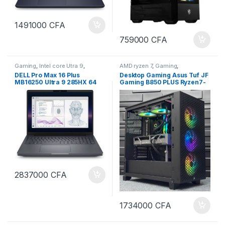
1491000
CFA
759000
CFA
Gaming
,
Intel core Utra 9
,
AMD ryzen 7
,
Gaming
,
ORDINATEURS
,
PC Portables
ORDINATEURS
,
PC Bureau
DELL Pro Max 16 Plus
Desktop Gaming Asus Tuf JF
MB16250 Ultra 9 285HX 64
Gaming B850 PLUS Ryzen7-
Go DDR5-SDRAM 1 To SSD
9800X3D 32Go Ram DDR5,
Station de travail mobile
2Tera SSD NVMe AMD
NVIDIA GeForce RTX Pro
Nvidia GeForce RTX
1000 Blackwell 8Go dédiée
5080__16Go Dédiés
2837000
CFA
1734000
CFA