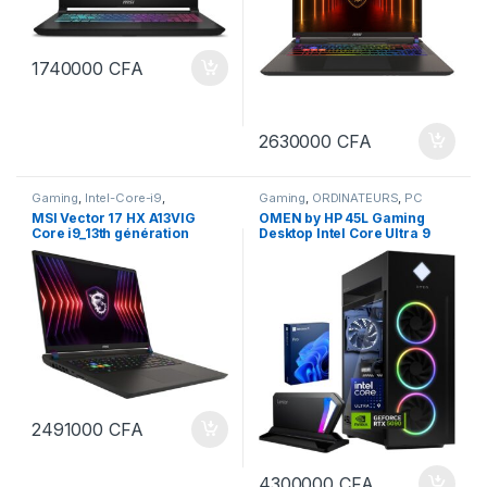
1740000
CFA
2630000
CFA
Gaming
,
Intel-Core-i9
,
Gaming
,
ORDINATEURS
,
PC
ORDINATEURS
,
PC Portables
Bureau
,
Ultra 9
MSI Vector 17 HX A13VIG
OMEN by HP 45L Gaming
Core i9_13th génération
Desktop Intel Core Ultra 9
13950HX 32Go ram DDR5 1
285K Ram 128 Go DDR5 4 To
téra SSD stockage Nvidia
SSD NVIDIA GeForce RTX
GeForce RTX 4090 de
5090 32Go Tower AI PC
16Gigas carte graphique 17,3
pouces
2491000
CFA
4300000
CFA