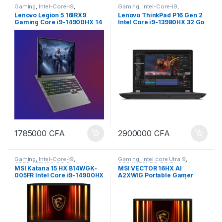
Gaming
,
Intel-Core-i9
,
Gaming
,
Intel-Core-i9
,
ORDINATEURS
,
PC Portables
ORDINATEURS
,
PC Portables
Lenovo Legion 5 16IRX9
Lenovo ThinkPad P16 Gen 2
Gaming Core i9-14900HX 14
Intel Core i9-13980HX 32 Go
ème génération 32GB Ram
SSD 1 To 16″ LED 165 Hz
1TB SSD, jusqu’à 5.8Ghz
NVIDIA RTX 3500 ADA 12 Go
Turbo boost , 24 Cœurs 16
pouces WQXGA (2560×1600)
IPS 165Hz Nividia GeForce
RTX 4060 8GB Dediée
clavier rétro éclairé RGB
Multicolore
1785000
CFA
2900000
CFA
Gaming
,
Intel-Core-i9
,
Gaming
,
Intel core Utra 9
,
ORDINATEURS
,
PC Portables
ORDINATEURS
,
PC Portables
MSI Katana 15 HX B14WGK-
MSI VECTOR 16HX AI
005FR Intel Core i9-14900HX
A2XWIG Portable Gamer
32 Go SSD 1 To 15.6″ LED Full
Core ULTRA 9_275HX Écran
HD 144 Hz NVIDIA GeForce
16 pouces QHD+ Anti-Glare
RTX 5070 8 Go Windows 11
240Hz Carte Graphique
Pro
Nvidia GeForce RTX 5080 de
16GiIGAS dédiés 32 Gigas
DDR5 ram 1tera SSD