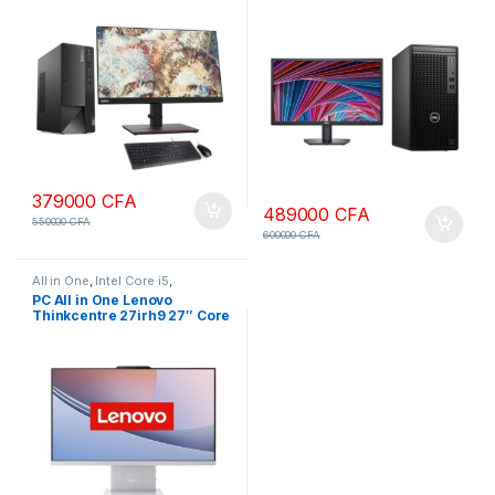
pouces + Windows 11 Pro
22 Pouces
379000
CFA
489000
CFA
550000
CFA
600000
CFA
All in One
,
Intel Core i5
,
ONDULEURS & REGULATEURS
,
PC All in One Lenovo
ORDINATEURS
,
PC Bureau
Thinkcentre 27irh9 27″ Core
i7, 16Gb Ram 512 SSD 27
pouces de 13ème génération