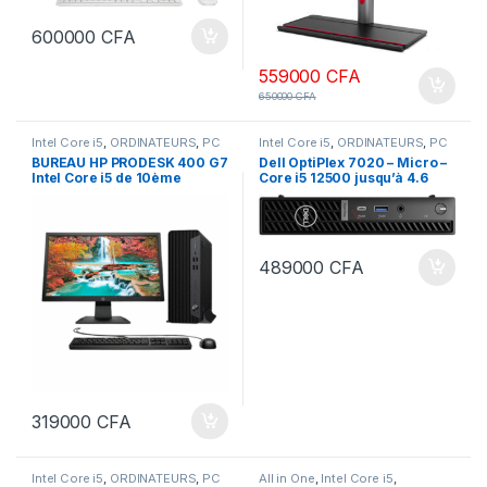
600000
CFA
559000
CFA
650000
CFA
Intel Core i5
,
ORDINATEURS
,
PC
Intel Core i5
,
ORDINATEURS
,
PC
Bureau
Bureau
BUREAU HP PRODESK 400 G7
Dell OptiPlex 7020 – Micro –
Intel Core i5 de 10ème
Core i5 12500 jusqu’à 4.6
Génération 8 Go Ram-512 Go
GHz RAM 8 Go SSD 512 Go
SSD Ecran 22 Pouces
NVMe
489000
CFA
319000
CFA
Intel Core i5
,
ORDINATEURS
,
PC
All in One
,
Intel Core i5
,