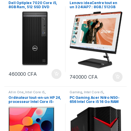
Bureau
ORDINATEURS
Dell Optiplex 7020 Core i5,
Lenovo ideaCentre tout en
8GB Ram, 512 SSD DVD
un 3 24IAP7 : 8GB / 512GB
ECRAN 22 pouces
SSD / i7-13620H ( 13ème
génération) / 24″Full HD
TACTILE / clavier et souris
sans fil/ win11 préinstallé
460000
CFA
740000
CFA
All in One
,
Intel Core i5
,
Gaming
,
Intel Core i5
,
ORDINATEURS
ORDINATEURS
,
PC Bureau
Ordinateur tout-en-un HP 24,
PC Gaming Acer Nitro N50-
processeur Intel Core i5-
656 Intel Core i5 16 Go RAM
1334U, écran tactile FHD de
512 Go Nvidia GeForce RTX
23,8 pouces All in one
4060 Noir