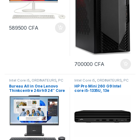
589500
CFA
700000
CFA
Intel Core i5
,
ORDINATEURS
,
PC
Intel Core i5
,
ORDINATEURS
,
PC
Bureau
Bureau
Bureau All in One Lenovo
HP Pro Mini 260 G9 Intel
Thinkcentre 24irh9 24″ Core
core i5-1335U, 13è
i5 8GB Ram 512 SSD 24
Génération 8Go 512Go SSD
pouces de 13ème génération
NVMe