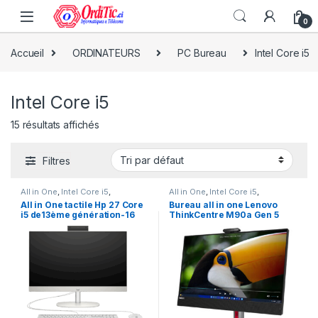
0
Accueil
ORDINATEURS
PC Bureau
Intel Core i5
Intel Core i5
15 résultats affichés
Filtres
All in One
,
Intel Core i5
,
All in One
,
Intel Core i5
,
ORDINATEURS
,
PC Bureau
ORDINATEURS
,
PC Bureau
All in One tactile Hp 27 Core
Bureau all in one Lenovo
i5 de13ème génération-16
ThinkCentre M90a Gen 5
Go DDR4 RAM-512 Go SSD-
Intel Core i5-14500 8 Go SSD
Ecran Tactile-Couleur 27
512 Go LED 23.8″ Full HD Wi-
pouces Windows 11 Pro
Fi 6E/Bluetooth Windows 11
Professionnel