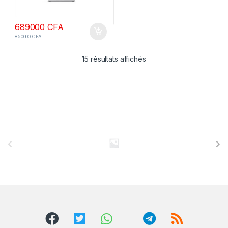
689000
CFA
850000
CFA
15 résultats affichés
B
r
a
n
d