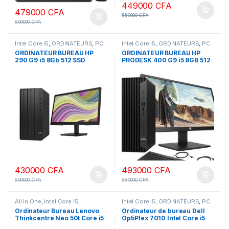
449000
CFA
479000
CFA
550000
CFA
600000
CFA
Intel Core i5
,
ORDINATEURS
,
PC
Intel Core i5
,
ORDINATEURS
,
PC
Bureau
Bureau
ORDINATEUR BUREAU HP
ORDINATEUR BUREAU HP
290 G9 i5 8Gb 512 SSD
PRODESK 400 G9 i5 8GB 512
ECRAN 22 POUCES HDMI
SSD ECRAN 22 POUCES HDMI
VGA FULL HD 12 TH GEN
VGA FHD 12TH GEN
430000
CFA
493000
CFA
500000
CFA
580000
CFA
All in One
,
Intel Core i5
,
Intel Core i5
,
ORDINATEURS
,
PC
ORDINATEURS
,
PC Bureau
Bureau
Ordinateur Bureau Lenovo
Ordinateur de bureau Dell
Thinkcentre Neo 50t Core i5
OptiPlex 7010 Intel Core i5
8Go Ram 512 SSD, écran 22
8Go Ram 512Go SSD écran