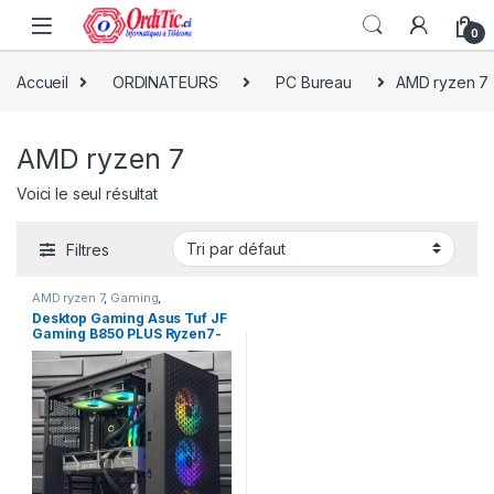
0
Accueil
ORDINATEURS
PC Bureau
AMD ryzen 7
AMD ryzen 7
Voici le seul résultat
Filtres
AMD ryzen 7
,
Gaming
,
ORDINATEURS
,
PC Bureau
Desktop Gaming Asus Tuf JF
Gaming B850 PLUS Ryzen7-
9800X3D 32Go Ram DDR5,
2Tera SSD NVMe AMD
Nvidia GeForce RTX
5080__16Go Dédiés