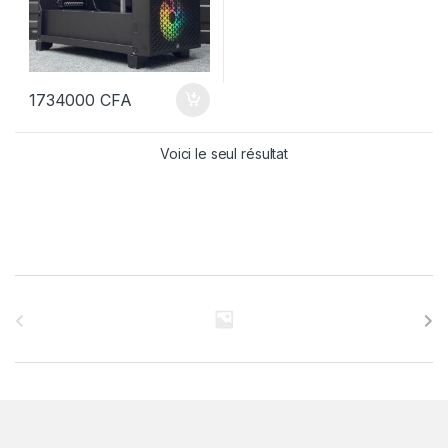
1734000
CFA
Voici le seul résultat
B
r
a
n