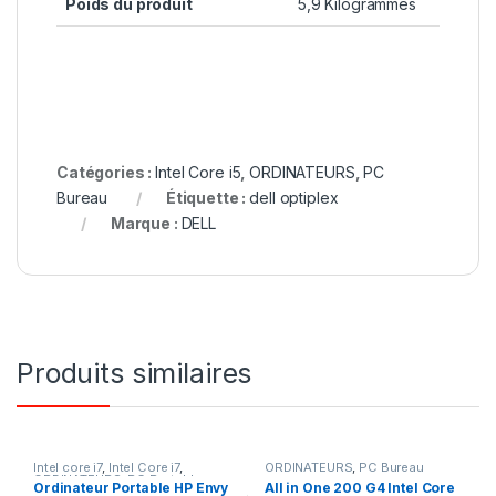
Poids du produit
‎5,9 Kilogrammes
Catégories :
Intel Core i5
,
ORDINATEURS
,
PC
Bureau
Étiquette :
dell optiplex
Marque :
DELL
Produits similaires
Intel core i7
,
Intel Core i7
,
ORDINATEURS
,
PC Bureau
ORDINATEURS
,
PC Portables
Ordinateur Portable HP Envy
All in One 200 G4 Intel Core