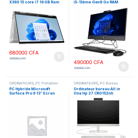
X360 15 core i7 16 GB Ram
i5-13ème Gen8 Go RAM
1To SSD Windows 10 écran
DDR4 512 Go SSD-Lecteur
tactile 15.6 pouces
dvd- écran 22 Pouces
Clavier français
680000
CFA
890000
CFA
490000
CFA
560000
CFA
ORDINATEURS
,
PC Portables
ORDINATEURS
,
PC Bureau
PC Hybride Microsoft
Ordinateur bureau All in
Surface Pro 9 13″ Ecran
One Hp 27 CR0152nh
tactile Intel Core i5 16 Go
CR0153nh Intel Core i7
RAM 256 Go SSD Graphite
13ème Gen 16 Go DDR4 RAM
1To SSD ECRAN 27 pouces
Tactile Windows 11 Pro