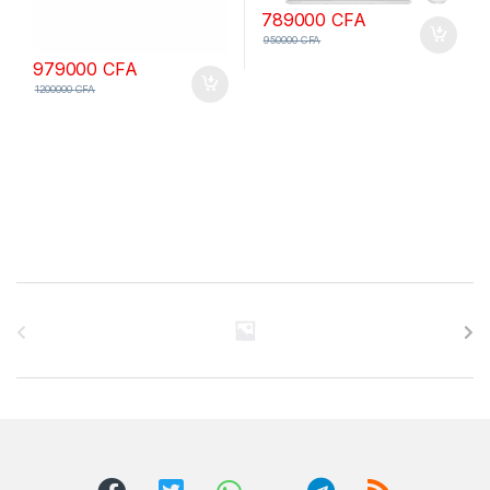
789000
CFA
950000
CFA
979000
CFA
1200000
CFA
B
r
a
n
d