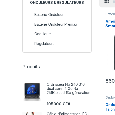
ONDULEURS & REGULATEURS
Batter
Batterie Onduleur
ONDU
REGU
Amoi
Batterie Onduleur Premax
Smar
pour
Onduleurs
SRC
Regulateurs
Produits
86
Ordinateur Hp 240 G10
dual core, 4 Go Ram
256Go ssd 13e génération
Ondul
REGU
195000
CFA
Ondu
Trip
CR d
Câble d'alimentation IEC -