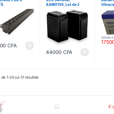
REGULATEURS
,
Portails
TS
AAM0139, Lot de 2
Ultrace
motorisés
batteries de secours
9Ah 9
2,2 Ah 12/24 V (pour
Rechar
modèles 2),
BatteryGate 2
22000
C
1750
000
CFA
44000
CFA
 de 1–24 sur 51 résultats