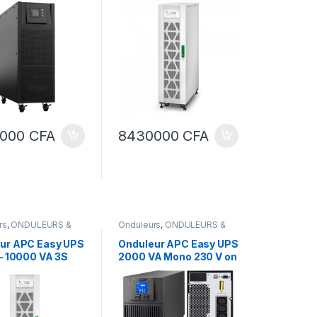
E3SUPS20KHB1 , +
Batteries internes
0000
CFA
8430000
CFA
rs
,
ONDULEURS &
Onduleurs
,
ONDULEURS &
TEURS
REGULATEURS
ur APC Easy UPS
Onduleur APC Easy UPS
 – 10000 VA 3S
2000 VA Mono 230 V on
S10KHB2 – CA
line
– Schneider
c triphasé