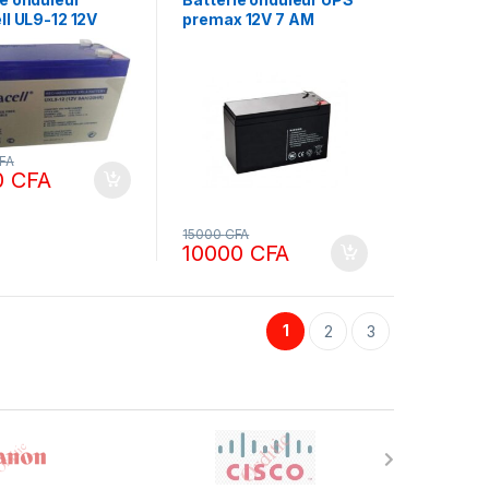
ll UL9-12 12V
premax 12V 7 AM
000mAh
geable
FA
0
CFA
15000
CFA
10000
CFA
1
2
3