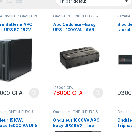
ie Onduleur
,
Onduleurs
,
Onduleurs
,
ONDULEURS &
Batterie
LEURS &
REGULATEURS
ONDULE
LATEURS
REGULA
re Batterie APC
Apc Onduleur – Easy
Bloc de
t-UPS RC 192V
UPS – 1000VA – AVR
rackab
 SRC6000XLI -
(Régulateur De
ondule
192XLBP
Tension)
SRV192
SRV19
125000
CFA
0000
CFA
76000
CFA
930
eurs
,
ONDULEURS &
Onduleurs
,
ONDULEURS &
Onduleu
LATEURS
REGULATEURS
REGULA
leur 15 KVA
Onduleur 1600VA APC
Ondule
hasé 15000 VA UPS
Easy UPS BVX – line-
Tripha
ouble conversion
interactive, 230V –
CR dou