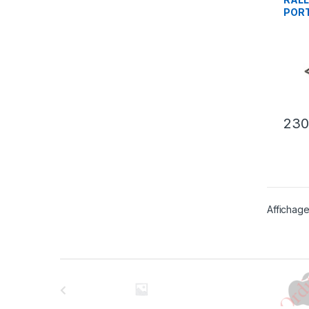
POR
23
Affichage
B
r