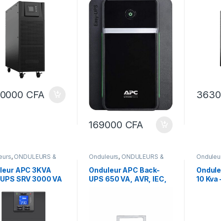
Prises IEC
00000
CFA
363
169000
CFA
eurs
,
ONDULEURS &
Onduleurs
,
ONDULEURS &
Onduleu
LATEURS
REGULATEURS
REGULA
leur APC 3KVA
Onduleur APC Back-
Ondule
 UPS SRV 3000 VA
UPS 650 VA, AVR, IEC,
10 Kva
230 V en ligne
230 V – BV650I
E3SUP
KI
400 V 
Electri