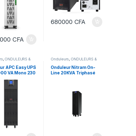
680000
CFA
0000
CFA
rs
,
ONDULEURS &
Onduleurs
,
ONDULEURS &
TEURS
REGULATEURS
ur APC Easy UPS
Onduleur Nitram On-
000 VA Mono 230
Line 20KVA Triphasé
igne SRV6KI