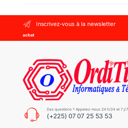
a
n
Inscrivez-vous à la newsletter
d
achat
s
C
a
r
o
u
s
Des questions ? Appelez-nous 24 h/24 et 7 j/7
(+225) 07 07 25 53 53
e