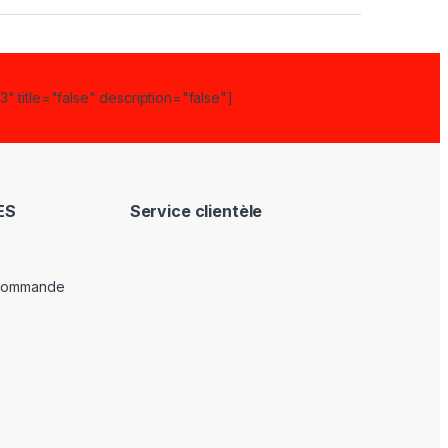
" title="false" description="false"]
ES
Service clientèle
 commande