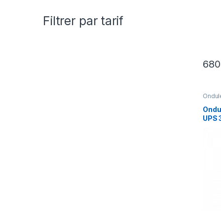
Filtrer par tarif
68
Ondul
REGU
Ondu
UPS 
400V
E3SU
E3S