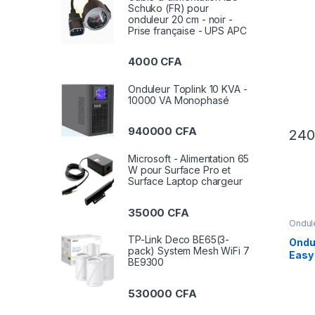
Schuko (FR) pour
onduleur 20 cm - noir -
Prise française - UPS APC
4000
CFA
Onduleur Toplink 10 KVA -
10000 VA Monophasé
940000
CFA
24
Microsoft - Alimentation 65
W pour Surface Pro et
Surface Laptop chargeur
35000
CFA
Ondul
REGU
TP-Link Deco BE65(3-
Ondu
pack) System Mesh WiFi 7
Easy
BE9300
Mono 
SRV3
530000
CFA