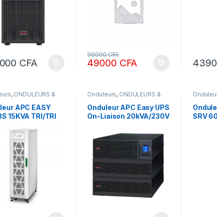
90000
CFA
0000
CFA
49000
CFA
439
eurs
,
ONDULEURS &
Onduleurs
,
ONDULEURS &
Onduleu
LATEURS
REGULATEURS
REGULA
leur APC EASY
Onduleur APC Easy UPS
Ondule
3S 15KVA TRI/TRI
On-Liaison 20kVA/230V
SRV 6
 15000 W
Triphasé –
V en l
PS15KHB1
SRV20KRILRK
UPS15KHB2