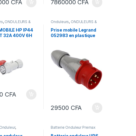
000
CFA
7860000
CFA
rs
,
ONDULEURS &
Onduleurs
,
ONDULEURS &
TEURS
REGULATEURS
MOBILE HP IP44
Prise mobile Legrand
T 32A 400V 6H
052983 en plastique
GRAND
Hypra, IP44, 32 A, 380
V à 415 V, 3P+T
00
CFA
29500
CFA
 Onduleur
,
Batterie Onduleur Premax
URS &
TEURS
ie onduleur
Batterie onduleur UPS