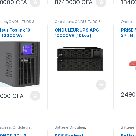
00000
CFA
8740000
CFA
1840
eurs
,
ONDULEURS &
Onduleurs
,
ONDULEURS &
Onduleu
LATEURS
REGULATEURS
REGULA
eur Toplink 10
ONDULEUR UPS APC
PRISE 
– 10000 VA
10000VA (10kva )
3P+N+
ophasé
SRTG10KXLI
CR LE
249
0000
CFA
soires
,
Onduleurs
,
Batterie Onduleur
,
Batterie
NGES APC ET
ELECTRONIQUE &
ONDULE
GEURS LAPTOP
DOMOTIQUE
,
ONDULEURS &
REGULA
ONGE PDU 6
SCS Sentinel,
Batter