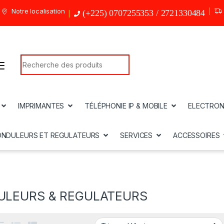
Notre localisation
(+225) 0707255353 / 2721330484
Search for:
IMPRIMANTES
TÉLÉPHONIE IP & MOBILE
ELECTRON
ONDULEURS ET REGULATEURS
SERVICES
ACCESSOIRES
ULEURS & REGULATEURS