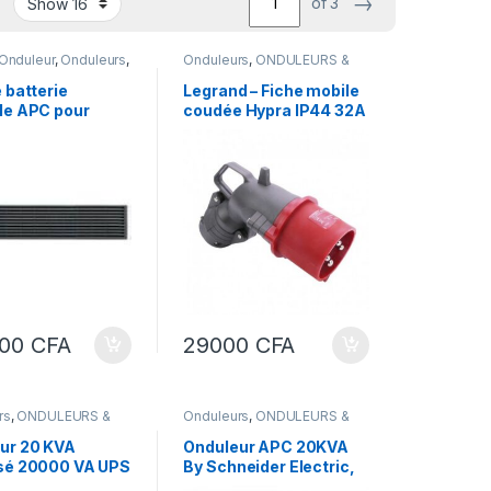
→
of 3
 Onduleur
,
Onduleurs
,
Onduleurs
,
ONDULEURS &
URS &
REGULATEURS
TEURS
 batterie
Legrand – Fiche mobile
le APC pour
coudée Hypra IP44 32A
ur APC Easy UPS
– 3P+T – plastique
 V 9 Ah
2RBP-9A-2
000
CFA
29000
CFA
rs
,
ONDULEURS &
Onduleurs
,
ONDULEURS &
TEURS
REGULATEURS
ur 20 KVA
Onduleur APC 20KVA
sé 20000 VA UPS
By Schneider Electric,
ble conversion
EASY 3S UPS