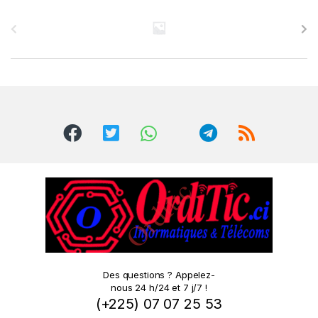
B
r
a
n
d
s
C
a
r
o
Des questions ? Appelez-
nous 24 h/24 et 7 j/7 !
u
(+225) 07 07 25 53