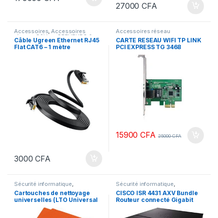
27000
CFA
Accessoires
,
Accessoires
Accessoires réseau
réseau
,
Câbles
,
SERVEURS &
Câble Ugreen Ethernet RJ45
CARTE RESEAU WIFI TP LINK
RESEAUX
Flat CAT6 – 1 mètre
PCI EXPRESS TG 3468
INTERNE
15900
CFA
25000
CFA
3000
CFA
Sécurité informatique
,
Sécurité informatique
,
SERVEURS & RESEAUX
SERVEURS & RESEAUX
,
Cartouches de nettoyage
CISCO ISR 4431 AXV Bundle
SWITCH
,
SWITCH CISCO
universelles (LTO Universal
Routeur connecté Gigabit
Cleaning Cartridge)
Ethernet Noir