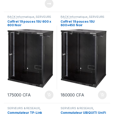
RACK Informatique
,
SERVEURS
RACK Informatique
,
SERVEURS
& RESEAUX
& RESEAUX
Coffret 19 pouces 15U 600 x
Coffret 19 pouces 15U
600 Noir
600×450 Noir
175000
CFA
180000
CFA
SERVEURS & RESEAUX
,
SERVEURS & RESEAUX
,
SWITCH
,
TP-LINK
SWITCH
,
UBIQUITI
Commutateur TP-Link
Commutateur UBIQUITI UniFi