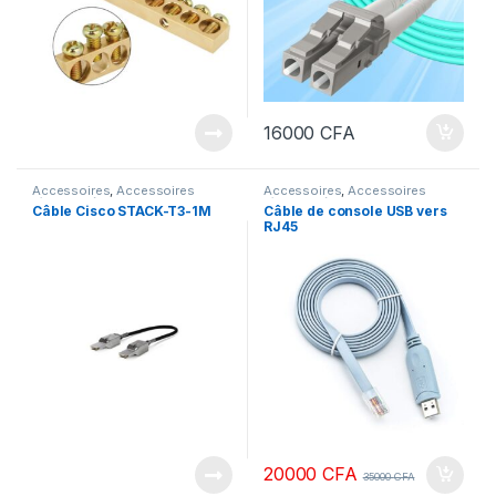
16000
CFA
Accessoires
,
Accessoires
Accessoires
,
Accessoires
réseau
,
Câbles
,
SERVEURS &
réseau
,
Câbles
,
SERVEURS &
Câble Cisco STACK-T3-1M
Câble de console USB vers
RESEAUX
,
SWITCH
,
SWITCH
RESEAUX
RJ45
CISCO
20000
CFA
35000
CFA