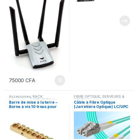
75000
CFA
Accessoires
,
RACK
FIBRE OPTIQUE
,
SERVEURS &
Informatique
,
SERVEURS &
RESEAUX
Barre de mise à la terre –
Câble à Fibre Optique
RESEAUX
Borne à vis 10 trous pour
(Jarretière Optique) LC/UPC
distribution électrique
à LC/UPC, OS2 Monomode
Duplex 9/125um (3M)