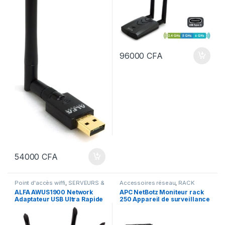
96000
CFA
54000
CFA
Point d'accès wiffi
,
SERVEURS &
Accessoires réseau
,
RACK
RESEAUX
Informatique
,
SERVEURS &
ALFA AWUS1900 Network
APC NetBotz Moniteur rack
RESEAUX
,
SWITCH
Adaptateur USB Ultra Rapide
250 Appareil de surveillance
de l’environnement – 100Mb
LAN – rack-montable –
Conformité TAA