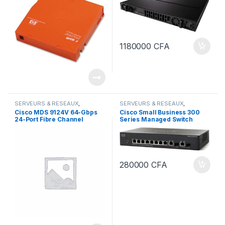
1180000
CFA
SERVEURS & RESEAUX
,
SERVEURS & RESEAUX
,
SWITCH
,
SWITCH CISCO
SWITCH
,
SWITCH CISCO
Cisco MDS 9124V 64-Gbps
Cisco Small Business 300
24-Port Fibre Channel
Series Managed Switch
Switch Data Sheet
SG300-10P Commutateur C3
Géré 8 x 101001000 + 2 x
SFP Gigabit
280000
CFA