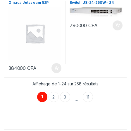
Omada Jetstream 52P
Switch US-24-250W – 24
SG2452LP
ports Gigabit Ethernet PoE+
et 2 ports SFP – Montable sur
rack
790000
CFA
384000
CFA
Affichage de 1–24 sur 258 résultats
1
2
3
11
…