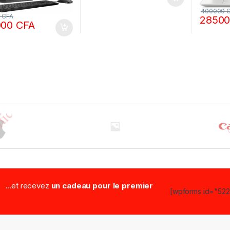
400000
0
CFA
2850
000
CFA
...et recevez
un cadeau pour le premier
[wpforms id="5223