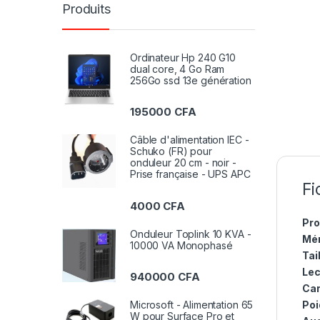
Produits
Ordinateur Hp 240 G10
dual core, 4 Go Ram
256Go ssd 13e génération
195000
CFA
Câble d'alimentation IEC -
Schuko (FR) pour
onduleur 20 cm - noir -
Prise française - UPS APC
Fi
4000
CFA
Pro
Onduleur Toplink 10 KVA -
Mém
10000 VA Monophasé
Tai
Lec
940000
CFA
Car
Microsoft - Alimentation 65
Poi
W pour Surface Pro et