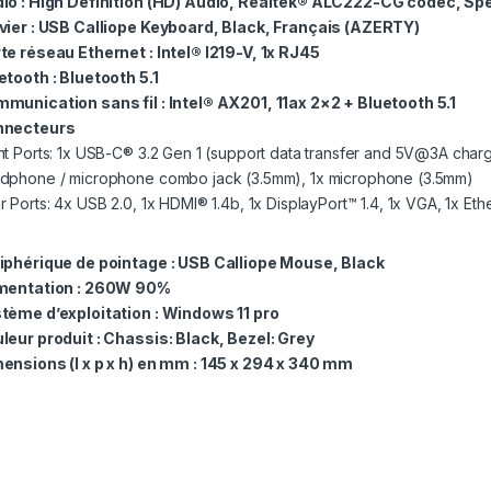
io : High Definition (HD) Audio, Realtek® ALC222-CG codec, Sp
vier : USB Calliope Keyboard, Black, Français (AZERTY)
te réseau Ethernet : Intel® I219-V, 1x RJ45
etooth : Bluetooth 5.1
munication sans fil : Intel® AX201, 11ax 2×2 + Bluetooth 5.1
nnecteurs
nt Ports: 1x USB-C® 3.2 Gen 1 (support data transfer and 5V@3A charg
dphone / microphone combo jack (3.5mm), 1x microphone (3.5mm)
r Ports: 4x USB 2.0, 1x HDMI® 1.4b, 1x DisplayPort™ 1.4, 1x VGA, 1x Et
)
iphérique de pointage : USB Calliope Mouse, Black
mentation : 260W 90%
tème d’exploitation : Windows 11 pro
leur produit : Chassis: Black, Bezel: Grey
ensions (l x p x h) en mm : 145 x 294 x 340 mm