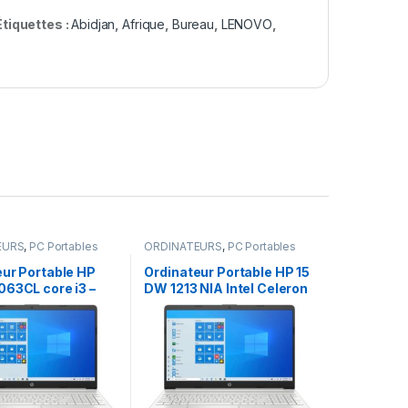
Étiquettes :
Abidjan
,
Afrique
,
Bureau
,
LENOVO
,
EURS
,
PC Portables
ORDINATEURS
,
PC Portables
eur Portable HP
Ordinateur Portable HP 15
063CL core i3 –
DW 1213 NIA Intel Celeron
 ddr4 – 512 SSD –
12th Gen 4Go Ram 512Go
s, clavier
SSD Windows 10 Pro
airé, carte
Ecran 15,6″
ue