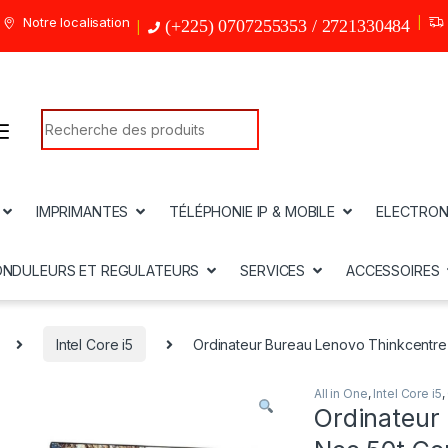
Notre localisation
(+225) 0707255353 / 2721330484
Search for:
IMPRIMANTES
TÉLÉPHONIE IP & MOBILE
ELECTRON
ONDULEURS ET REGULATEURS
SERVICES
ACCESSOIRES
Intel Core i5
Ordinateur Bureau Lenovo Thinkcentre
All in One
,
Intel Core i5
,
Ordinateur