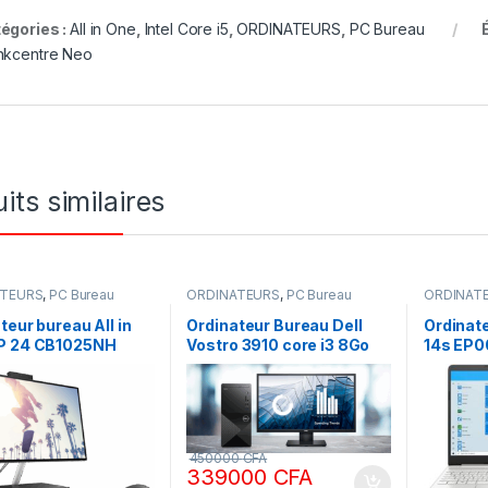
égories :
All in One
,
Intel Core i5
,
ORDINATEURS
,
PC Bureau
nkcentre Neo
its similaires
ATEURS
,
PC Bureau
ORDINATEURS
,
PC Bureau
ORDINAT
teur bureau All in
Ordinateur Bureau Dell
Ordinat
P 24 CB1025NH
Vostro 3910 core i3 8Go
14s EP0
5 8gb Ram 1To SSD
Ram DDR4 512 SSD écran
8gb Ram
24 pouces, non
22 pouces Full HD
14 Pouce
e 12ème génération
rétroécl
graphiq
450000
CFA
339000
CFA