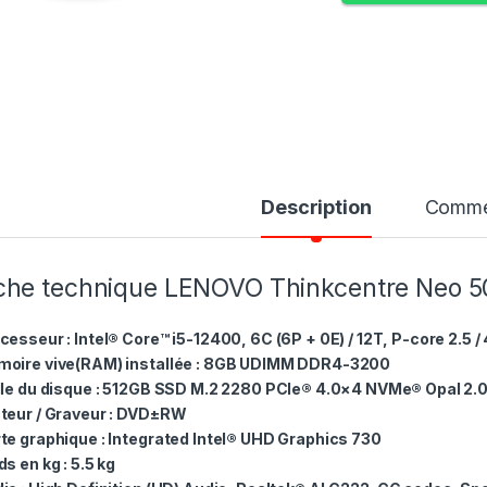
Description
Comme
che technique LENOVO Thinkcentre Neo 50
cesseur : Intel® Core™ i5-12400, 6C (6P + 0E) / 12T, P-core 2.5 
oire vive(RAM) installée : 8GB UDIMM DDR4-3200
lle du disque : 512GB SSD M.2 2280 PCIe® 4.0×4 NVMe® Opal 2.
teur / Graveur : DVD±RW
te graphique : Integrated Intel® UHD Graphics 730
ds en kg : 5.5 kg