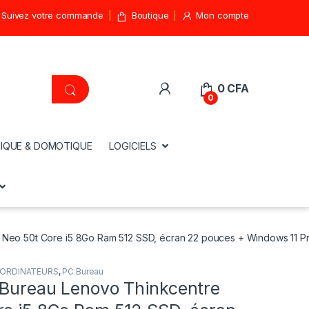
Suivez votre commande
Boutique
Mon compte
0
CFA
0
IQUE & DOMOTIQUE
LOGICIELS
 Neo 50t Core i5 8Go Ram 512 SSD, écran 22 pouces + Windows 11 P
ORDINATEURS
,
PC Bureau
 Bureau Lenovo Thinkcentre