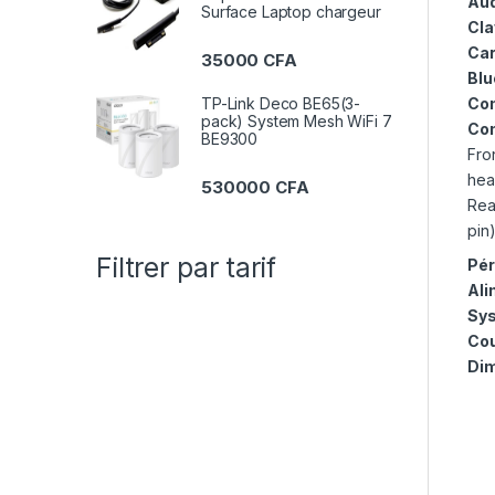
Aud
Surface Laptop chargeur
Cla
Car
35000
CFA
Blu
TP-Link Deco BE65(3-
Com
pack) System Mesh WiFi 7
Co
BE9300
Fro
hea
530000
CFA
Rea
pin
Filtrer par tarif
Pér
Ali
Sys
Cou
Dim