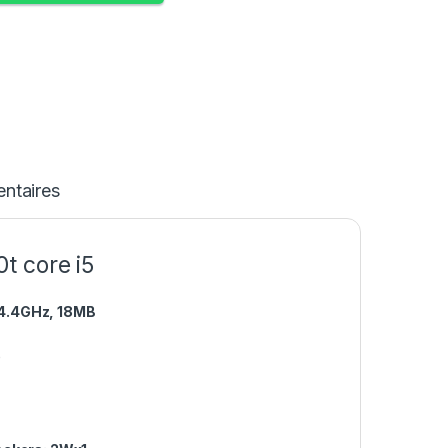
ntaires
t core i5
/ 4.4GHz, 18MB
0