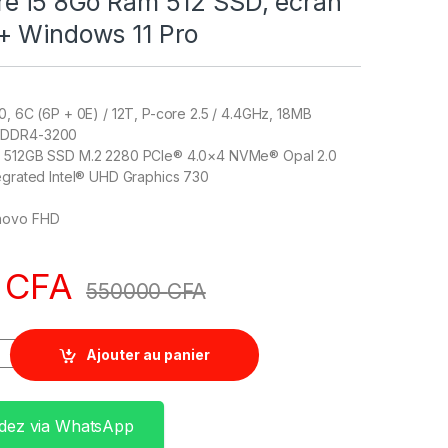
re i5 8Go Ram 512 SSD, écran
+ Windows 11 Pro
0, 6C (6P + 0E) / 12T, P-core 2.5 / 4.4GHz, 18MB
 DDR4-3200
: 512GB SSD M.2 2280 PCIe® 4.0×4 NVMe® Opal 2.0
tegrated Intel® UHD Graphics 730
novo FHD
0
CFA
550000
CFA
Ajouter au panier
ez via WhatsApp