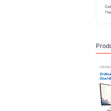
Cat
Thi
Produ
ORDIN
Ordina
One H
core i
écran 
tactil