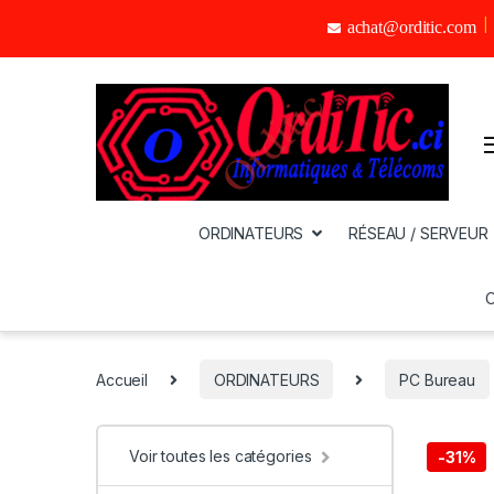
achat@orditic.com
ORDINATEURS
RÉSEAU / SERVEUR
Accueil
ORDINATEURS
PC Bureau
Voir toutes les catégories
-
31%