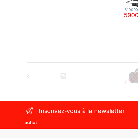
61000
590
B
r
a
n
Inscrivez-vous à la newsletter
d
achat
s