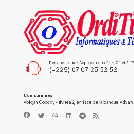
C
a
r
o
u
s
Des questions ? Appelez-nous 24 h/24 et 7 j/7
(+225) 07 07 25 53 53
e
l
Coordonnées
Abidjan Cocody - riviera 2, en face de la banque Advan