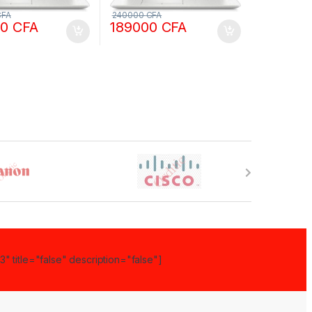
CFA
240000
CFA
00
CFA
189000
CFA
" title="false" description="false"]