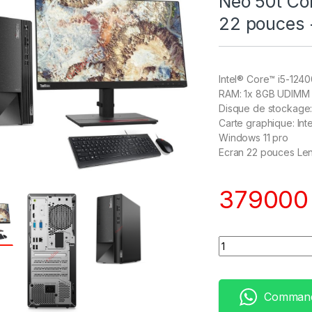
Neo 50t Co
22 pouces 
Intel® Core™ i5-1240
RAM: 1x 8GB UDIMM
Disque de stockage
Carte graphique: In
Windows 11 pro
Ecran 22 pouces Le
37900
Quantity
Command