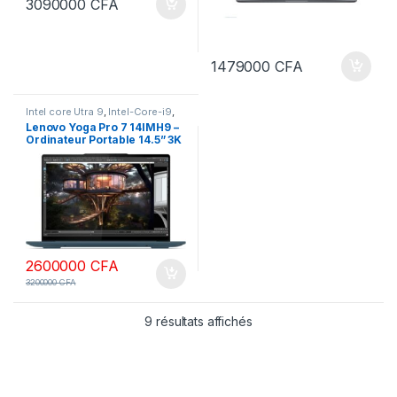
3090000
CFA
1479000
CFA
Intel core Utra 9
,
Intel-Core-i9
,
ORDINATEURS
Lenovo Yoga Pro 7 14IMH9 –
Ordinateur Portable 14.5” 3K
(Intel Core Ultra 9 185H, RAM
32Go, SSD 1To, Intel Arc
Graphics, Windows 11 Home)
Clavier rétroéclairé AZERTY
Français – Tidal Teal
2600000
CFA
3200000
CFA
9 résultats affichés