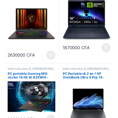
16 pouces QHD+ Anti-Glare
240 Hz G-Sync, Intel Core
240Hz Carte Graphique
Ultra 9 275HX série 2, carte
Nvidia GeForce RTX 5080 de
graphique NVIDIA GeForce
16GiIGAS dédiés 32 Gigas
RTX 5070, 32 Go de RAM,
DDR5 ram 1tera SSD
SSD de 1 To, clavier AlienFX
Azerty RGB
1870000
CFA
2630000
CFA
Intel core Utra 9
,
ORDINATEURS
,
Intel core Utra 9
,
ORDINATEURS
,
PC Portables
PC Portables
PC portable Gaming MSI
PC Portable IA 2 en 1 HP
vector 16 HX AI A2XWIG-
OmniBook Ultra 9 Flip 14-
015FR 16″ QHD+240 Hz intel
fh0003nf – 32 Go RAM –
core ultra 9, 64GO RAM 1TO
Stockage 2 To Disque SSD
SSD Nvidia
écran tactile OLED 120Hz
GeForce RTX 5080 12Go