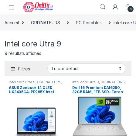
0
Accueil
ORDINATEURS
PC Portables
Intel core U
Intel core Utra 9
9 résultats affichés
Filtres
Intel core Utra 9
,
ORDINATEURS
,
Intel core Utra 9
,
ORDINATEURS
,
PC Portables
PC Portables
ASUS Zenbook 14 OLED
Dell 16 Premium DA16250,
UX3405CA-PP285X Intel
32GB RAM, 1TB SSD- Écran
Core Ultra 9 285H 32 Go SSD
OLED Tactile 4K 16,3″ 120Hz,
1 To 14″ OLED 3K 120 Hz
Intel Core Ultra 9 285H,
Windows 11 Pro
NVIDIA GeForce RTX 5070,
Audio Studio, Clavier
AZERTY, Platinum