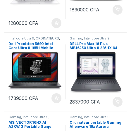
1830000
CFA
1280000
CFA
Intel core Utra 9
,
ORDINATEURS
,
Gaming
,
Intel core Utra 9
,
PC Portables
ORDINATEURS
,
PC Portables
Dell Precision 5690 Intel
DELL Pro Max 16 Plus
Core Ultra 9 185H Mobile
MB16250 Ultra 9 285HX 64
Workstation – 64 GB – 1 TB
Go DDR5-SDRAM 1 To SSD
SSD – English US Keyboard –
Station de travail mobile
AOLED 4K 16” station de
NVIDIA GeForce RTX Pro
travail
1000 Blackwell 8Go dédiée
1739000
CFA
2837000
CFA
Gaming
,
Intel core Utra 9
,
Gaming
,
Intel core Utra 9
,
ORDINATEURS
,
PC Portables
ORDINATEURS
,
PC Portables
MSI VECTOR 16HX AI
Ordinateur portable Gaming
A2XWIG Portable Gamer
Alienware 16x Aurora
Core ULTRA 9_275HX Écran
AC16251-16 pouces WQXGA