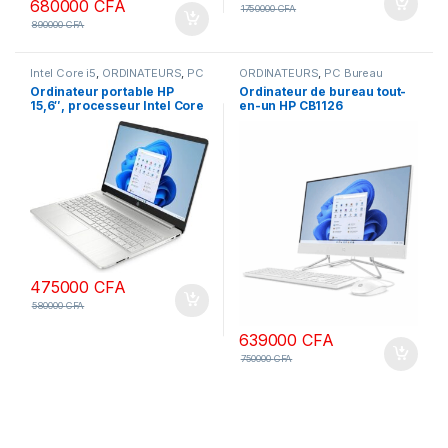
680000
CFA
1750000
CFA
890000
CFA
Intel Core i5
,
ORDINATEURS
,
PC
ORDINATEURS
,
PC Bureau
Portables
Ordinateur portable HP
Ordinateur de bureau tout-
15,6″, processeur Intel Core
en-un HP CB1126
i5-1355U de 13e génération,
processeur Intel Core i5
8 Go de RAM, SSD 512 Go,
1235U, 16 Go de RAM, SSD
écran antireflet FHD,
1To, écran FHD 27 pouces
webcam, pavé numérique,
non tactile, DOS, couleur
Wi-Fi, Bluetooth, HDMI,
blanche, clavier AZERTY,
Windows 11
garantie 1 an
475000
CFA
580000
CFA
639000
CFA
750000
CFA