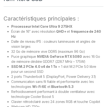
Caractéristiques principales :
Processeur Intel Core Ultra 9 275HX
Écran de 16″ avec résolution
QHD+
et
fréquence de 240
Hz
Dalle de niveau IPS : couleurs lumineuses et angles de
vision larges
32 Go de mémoire vive DDR5 (maximum 96 Go)
Puce graphique
NVIDIA GeForce RTX 5080
avec 16 Go
de mémoire dédiée GDDR7 (2287 MHz – 175W)
SSD M.2 PCIe 4.0 x4 de 1 To
+ 1 slot M.2 PCIe 5.0 libre
pour un second SSD
2 ports Thunderbolt 5 (DisplayPort, Power Delivery 3.1)
Communication sans fil fiable et performante avec les
technologies
Wi-Fi 6E
et
Bluetooth 5.3
Refroidissement performant à double ventilateur avec
technologie Cooler Boost 5
Clavier rétroéclairé avec 24 zones RGB et touche Copilot
Webcam HD 720p