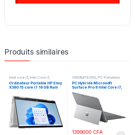
Produits similaires
Intel core i7
,
Intel Core i7
,
ORDINATEURS
,
PC Portables
ORDINATEURS
,
PC Portables
Ordinateur Portable HP Envy
PC Hybride Microsoft
X360 15 core i7 16 GB Ram
Surface Pro 9 Intel Core i7,
1To SSD Windows 10 écran
16 Ram DDR4 512 SSD
tactile 15.6 pouces
Stockage Platinium écran
tactile
1399000
CFA