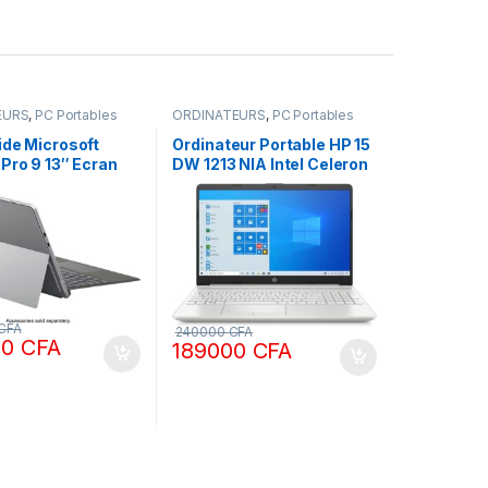
EURS
,
PC Portables
ORDINATEURS
,
PC Portables
ide Microsoft
Ordinateur Portable HP 15
Pro 9 13″ Ecran
DW 1213 NIA Intel Celeron
Intel Core i5 8Go
12th Gen 4Go Ram 512Go
2Go SSD
SSD Windows 10 Pro
Ecran 15,6″
CFA
240000
CFA
00
CFA
189000
CFA