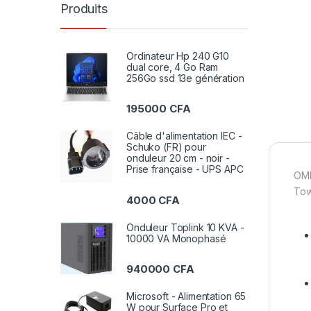
Produits
Ordinateur Hp 240 G10
dual core, 4 Go Ram
256Go ssd 13e génération
195000
CFA
Câble d'alimentation IEC -
Schuko (FR) pour
onduleur 20 cm - noir -
Prise française - UPS APC
OME
Tow
4000
CFA
Onduleur Toplink 10 KVA -
10000 VA Monophasé
940000
CFA
Microsoft - Alimentation 65
W pour Surface Pro et