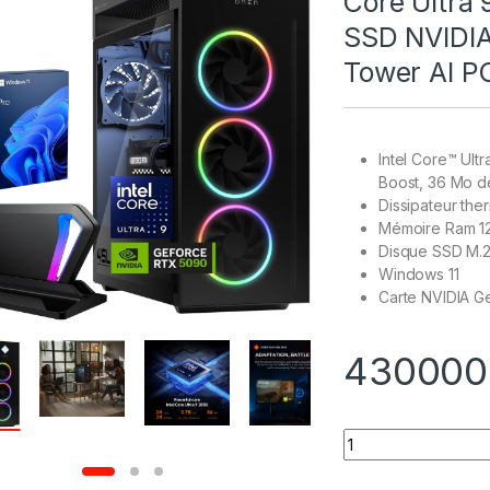
Core Ultra
SSD NVIDI
Tower AI P
Intel Core™ Ult
Boost, 36 Mo d
Dissipateur th
Mémoire Ram 
Disque SSD M.
Windows 11
Carte NVIDIA 
43000
Quantity