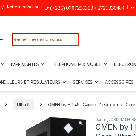
Notre localisation
(+225) 0707255353 / 2721330484
Search for:
IMPRIMANTES
TÉLÉPHONIE IP & MOBILE
ELECTRON
ONDULEURS ET REGULATEURS
SERVICES
ACCESSOIRES
Ultra 9
OMEN by HP 45L Gaming Desktop Intel Core
Gaming
,
ORDINATEUR
OMEN by HP