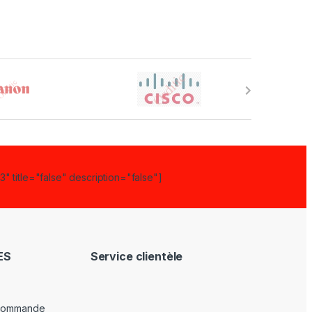
" title="false" description="false"]
ES
Service clientèle
 commande