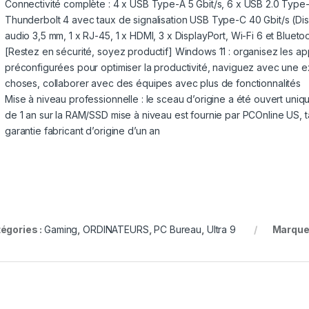
Connectivité complète : 4 x USB Type-A 5 Gbit/s, 6 x USB 2.0 Type
Thunderbolt 4 avec taux de signalisation USB Type-C 40 Gbit/s (Displ
audio 3,5 mm, 1 x RJ-45, 1 x HDMI, 3 x DisplayPort, Wi-Fi 6 et Blueto
[Restez en sécurité, soyez productif] Windows 11 : organisez les a
préconfigurées pour optimiser la productivité, naviguez avec une ex
choses, collaborer avec des équipes avec plus de fonctionnalités
Mise à niveau professionnelle : le sceau d’origine a été ouvert uni
de 1 an sur la RAM/SSD mise à niveau est fournie par PCOnline US, 
garantie fabricant d’origine d’un an
égories :
Gaming
,
ORDINATEURS
,
PC Bureau
,
Ultra 9
Marque