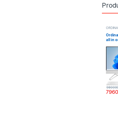
Produ
ORDIN
Ordina
all in
i7, 16
de SSD
dur, W
tactil
98000
796