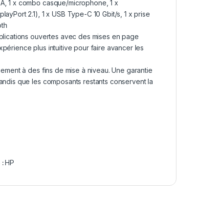
-A, 1 x combo casque/microphone, 1 x
ayPort 2.1), 1 x USB Type-C 10 Gbit/s, 1 x prise
oth
pplications ouvertes avec des mises en page
périence plus intuitive pour faire avancer les
quement à des fins de mise à niveau. Une garantie
tandis que les composants restants conservent la
 :
HP