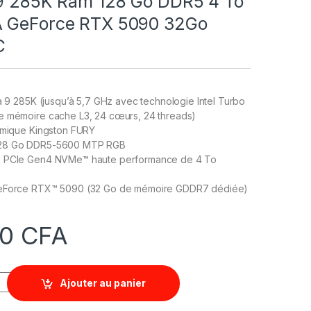
 9 285K Ram 128 Go DDR5 4 To
A GeForce RTX 5090 32Go
C
ra 9 285K (jusqu’à 5,7 GHz avec technologie Intel Turbo
e mémoire cache L3, 24 cœurs, 24 threads)
ermique Kingston FURY
128 Go DDR5-5600 MTP RGB
2 PCIe Gen4 NVMe™ haute performance de 4 To
GeForce RTX™ 5090 (32 Go de mémoire GDDR7 dédiée)
00
CFA
Ajouter au panier