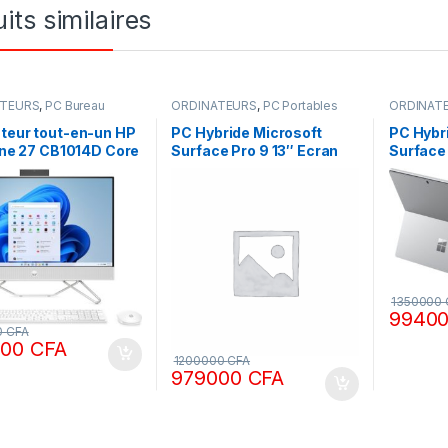
its similaires
ATEURS
,
PC Bureau
ORDINATEURS
,
PC Portables
ORDINAT
teur tout-en-un HP
PC Hybride Microsoft
PC Hybr
 one 27 CB1014D Core
Surface Pro 9 13″ Ecran
Surface 
 Go de RAM, 256 Go
tactile Intel Core i5 16 Go
tactile 
 + 1 To de disque
RAM 256 Go SSD Graphite
RAM 51
indows 11, écran
e, bleu nébuleuse
1350000
9940
0
CFA
000
CFA
1200000
CFA
979000
CFA