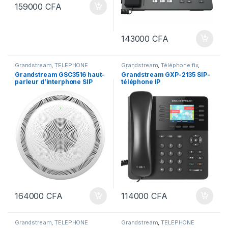
159000
CFA
143000
CFA
Grandstream
,
TÉLÉPHONE
Grandstream
,
Téléphone fix
,
MOBILE & IP
,
Téléphonie
TÉLÉPHONE MOBILE & IP
,
Grandstream GSC3516 haut-
Grandstream GXP-2135 SIP-
d'entreprise
Téléphonie d'entreprise
parleur d’interphone SIP
téléphone IP
164000
CFA
114000
CFA
Grandstream
,
TÉLÉPHONE
Grandstream
,
TÉLÉPHONE
MOBILE & IP
,
Téléphonie
MOBILE & IP
,
Téléphonie