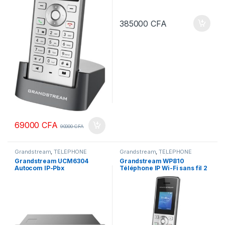
385000
CFA
69000
CFA
90000
CFA
Grandstream
,
TÉLÉPHONE
Grandstream
,
TÉLÉPHONE
MOBILE & IP
,
Téléphonie
MOBILE & IP
,
Téléphonie
Grandstream UCM6304
Grandstream WP810
d'entreprise
d'entreprise
Autocom IP-Pbx
Téléphone IP Wi-Fi sans fil 2
comptes SIP et 2 lignes