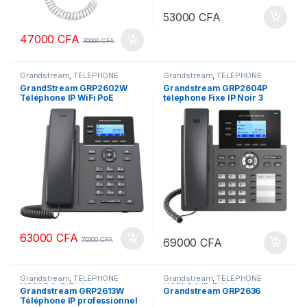
53000
CFA
47000
CFA
70000
CFA
Grandstream
,
TÉLÉPHONE
Grandstream
,
TÉLÉPHONE
MOBILE & IP
,
Téléphonie
MOBILE & IP
,
Téléphonie
GrandStream GRP2602W
Grandstream GRP2604P
d'entreprise
d'entreprise
Téléphone IP WiFi PoE
téléphone Fixe IP Noir 3
Lignes LCD
63000
CFA
70000
CFA
69000
CFA
Grandstream
,
TÉLÉPHONE
Grandstream
,
TÉLÉPHONE
MOBILE & IP
,
Téléphonie
MOBILE & IP
,
Téléphonie
Grandstream GRP2613W
Grandstream GRP2636
d'entreprise
d'entreprise
Téléphone IP professionnel