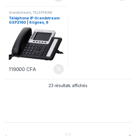
Grandstream
,
TÉLÉPHONE
MOBILE & IP
,
Téléphonie
Téléphone IP Grandstream
d'entreprise
GXP2160 | 6 lignes, 6
comptes SIP
119000
CFA
23 résultats affichés
B