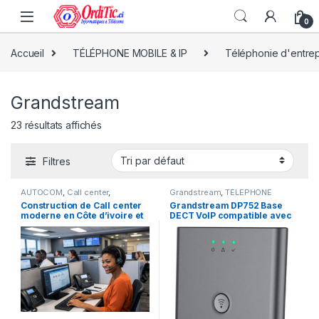
0
Accueil
TÉLÉPHONE MOBILE & IP
Téléphonie d'entrep
Grandstream
23 résultats affichés
Filtres
AUTOCOM
,
Call center
,
Grandstream
,
TÉLÉPHONE
Grandstream
,
Téléphone fix
,
MOBILE & IP
,
Téléphonie
Construction de Call center
Grandstream DP752 Base
TÉLÉPHONE MOBILE & IP
,
d'entreprise
moderne en Côte d’ivoire et
DECT VoIP compatible avec
Téléphonie d'entreprise
,
Yealink
,
Yeastar
en Afrique
les combinés DECT de la
série DP et prenant en
charge jusqu’à 10 comptes
SIP