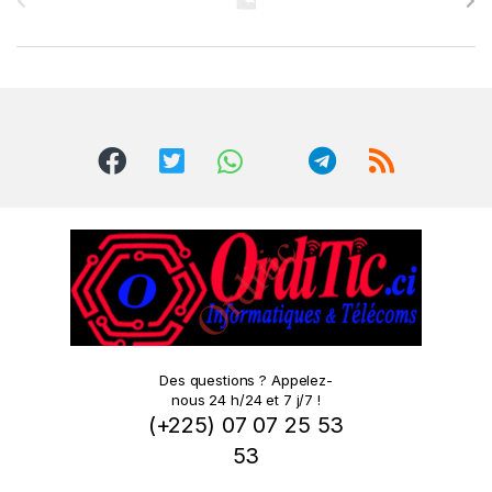
r
a
n
d
s
C
a
r
o
Des questions ? Appelez-
nous 24 h/24 et 7 j/7 !
u
(+225) 07 07 25 53
s
53