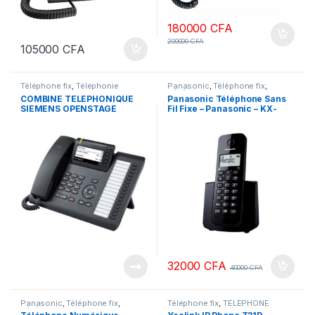
180000
CFA
200000
CFA
105000
CFA
Téléphone fix
,
Téléphonie
Panasonic
,
Téléphone fix
,
d'entreprise
TÉLÉPHONE MOBILE & IP
,
COMBINE TELEPHONIQUE
Panasonic Téléphone Sans
Téléphonie d'entreprise
SIEMENS OPENSTAGE
Fil Fixe – Panasonic – KX-
CP400
TGB110
32000
CFA
40000
CFA
Panasonic
,
Téléphone fix
,
Téléphone fix
,
TÉLÉPHONE
TÉLÉPHONE MOBILE & IP
,
MOBILE & IP
,
Téléphonie