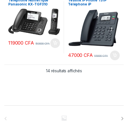
Téléphone Numérique
Yealink IP Phone T31P
Téléphonie d'entreprise
d'entreprise
,
Yealink
Panasonic KX-TGF310
Téléphone iP
(filaire et Sans fil)
119000
CFA
150000
CFA
47000
CFA
55000
CFA
14 résultats affichés
B
r