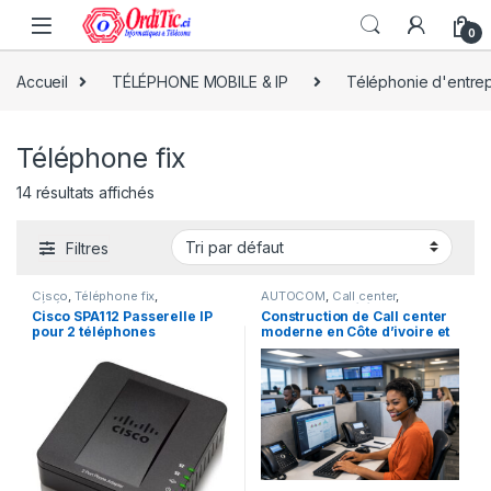
0
Accueil
TÉLÉPHONE MOBILE & IP
Téléphonie d'entrep
Téléphone fix
14 résultats affichés
Filtres
Cisco
,
Téléphone fix
,
AUTOCOM
,
Call center
,
TÉLÉPHONE MOBILE & IP
,
Grandstream
,
Téléphone fix
,
Cisco SPA112 Passerelle IP
Construction de Call center
Téléphonie d'entreprise
TÉLÉPHONE MOBILE & IP
,
pour 2 téléphones
moderne en Côte d’ivoire et
Téléphonie d'entreprise
,
Yealink
,
Yeastar
analogiques
en Afrique