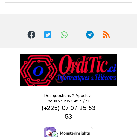
a
n
d
s
C
a
r
o
Des questions ? Appelez-
nous 24 h/24 et 7 j/7 !
u
(+225) 07 07 25 53
s
53
e