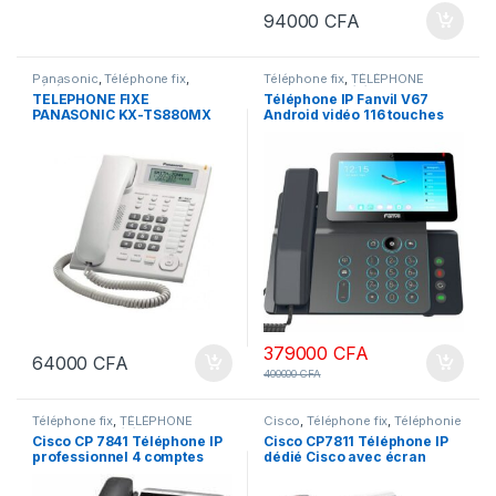
94000
CFA
Panasonic
,
Téléphone fix
,
Téléphone fix
,
TÉLÉPHONE
TÉLÉPHONE MOBILE & IP
,
MOBILE & IP
,
Téléphonie
TELEPHONE FIXE
Téléphone IP Fanvil V67
Téléphonie d'entreprise
d'entreprise
PANASONIC KX-TS880MX
Android vidéo 116 touches
fonction Poste opérateur
programmables et 20
comptes SIP
379000
CFA
64000
CFA
400000
CFA
Téléphone fix
,
TÉLÉPHONE
Cisco
,
Téléphone fix
,
Téléphonie
MOBILE & IP
,
Téléphonie
d'entreprise
Cisco CP 7841 Téléphone IP
Cisco CP7811 Téléphone IP
d'entreprise
professionnel 4 comptes
dédié Cisco avec écran
SIP, son large bande,
graphique, 4 touches
surveillance et
programmables et haut-