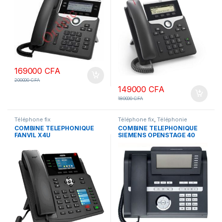
enregistrement silencieux,
parleur Full Duplex.
PoE.
169000
CFA
200000
CFA
149000
CFA
180000
CFA
Téléphone fix
Téléphone fix
,
Téléphonie
d'entreprise
COMBINE TELEPHONIQUE
COMBINE TELEPHONIQUE
FANVIL X4U
SIEMENS OPENSTAGE 40