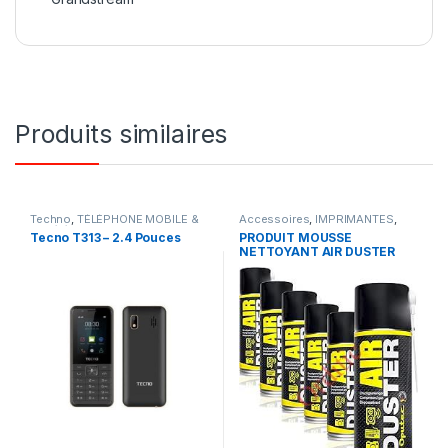
Produits similaires
Techno
,
TÉLÉPHONE MOBILE &
Accessoires
,
IMPRIMANTES
,
IP
,
Téléphone Mobile et tablette
ONDULEURS & REGULATEURS
,
Tecno T313 – 2.4 Pouces
PRODUIT MOUSSE
ORDINATEURS
,
SERVEURS &
NETTOYANT AIR DUSTER
RESEAUX
,
TÉLÉPHONE MOBILE
& IP