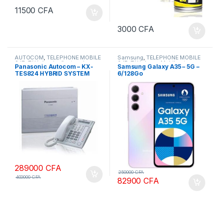
11500
CFA
3000
CFA
AUTOCOM
,
TÉLÉPHONE MOBILE
Samsung
,
TÉLÉPHONE MOBILE
& IP
,
Téléphonie d'entreprise
& IP
,
Téléphone Mobile et
Panasonic Autocom – KX-
Samsung Galaxy A35 – 5G –
tablette
TES824 HYBRID SYSTEM
6/128Go
289000
CFA
250000
CFA
400000
CFA
82900
CFA