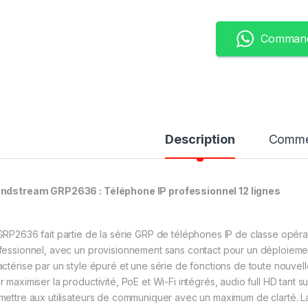
Command
Description
Comme
andstream GRP2636 :
Téléphone IP professionnel 12 lignes
GRP2636 fait partie de la série GRP de téléphones IP de classe opérateu
fessionnel, avec un provisionnement sans contact pour un déploiement 
actérise par un style épuré et une série de fonctions de toute nouvell
r maximiser la productivité, PoE et Wi-Fi intégrés, audio full HD tant 
mettre aux utilisateurs de communiquer avec un maximum de clarté. La