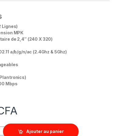
s
 Lignes)
tension MPK
aire de 2,4″ (240 X 320)
02.11 a/b/g/n/ac (2.4Ghz & 5Ghz)
ngeables
Plantronics)
000 Mbps
CFA
Ajouter au panier