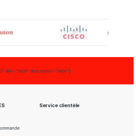
" title="false" description="false"]
ES
Service clientèle
 commande