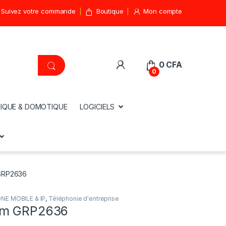
Suivez votre commande
Boutique
Mon compte
0
CFA
0
IQUE & DOMOTIQUE
LOGICIELS
GRP2636
NE MOBILE & IP
,
Téléphonie d'entreprise
am GRP2636