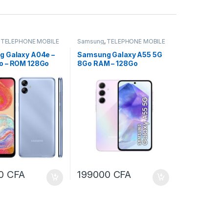
,
TÉLÉPHONE MOBILE
Samsung
,
TÉLÉPHONE MOBILE
phone Mobile et
& IP
,
Téléphone Mobile et
tablette
 Galaxy A04e –
Samsung Galaxy A55 5G
 – ROM 128Go
8Go RAM – 128Go
00
CFA
199000
CFA