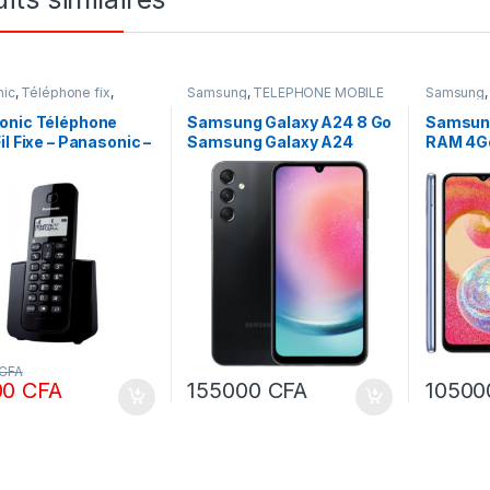
nic
,
Téléphone fix
,
Samsung
,
TÉLÉPHONE MOBILE
Samsung
ONE MOBILE & IP
,
& IP
,
Téléphone Mobile et
& IP
,
Télé
nie d'entreprise
tablette
tablette
onic Téléphone
Samsung Galaxy A24 8 Go
Samsung
il Fixe – Panasonic –
Samsung Galaxy A24
RAM 4Go
B110
128Go stockage 8Go ram
CFA
00
CFA
155000
CFA
1050