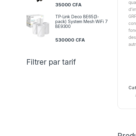
qua
35000
CFA
d’i
GRP
TP-Link Deco BE65(3-
pack) System Mesh WiFi 7
con
BE9300
fon
des
530000
CFA
autr
Filtrer par tarif
Cat
Produ