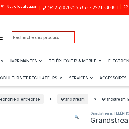
Notre localisation
(+225) 0707255353 / 2721330484
Search for:
IMPRIMANTES
TÉLÉPHONIE IP & MOBILE
ELECTRON
ONDULEURS ET REGULATEURS
SERVICES
ACCESSOIRES
léphonie d'entreprise
Grandstream
Grandstream 
Grandstream
,
TÉLÉPHO
Grandstre