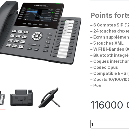
Points fort
–
6 Comptes SIP (12
– 24 touches d’ex
– Ecran supplément
– 5 touches XML
– WiFi Bi-Bandes 8
– Bluetooth intégré
– Coques intercha
– Codec Opus
– Compatible EHS (
– 2 ports 10/100/1
– PoE
116000
Quantity