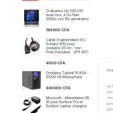
Ordinateur Hp 240 G10
dual core, 4 Go Ram
256Go ssd 13e génération
195000
CFA
Câble d'alimentation IEC -
Schuko (FR) pour
onduleur 20 cm - noir -
Prise française - UPS APC
4000
CFA
Gr
Onduleur Toplink 10 KVA -
10000 VA Monophasé
Le 
940000
CFA
pro
car
Microsoft - Alimentation 65
W pour Surface Pro et
pou
Surface Laptop chargeur
per