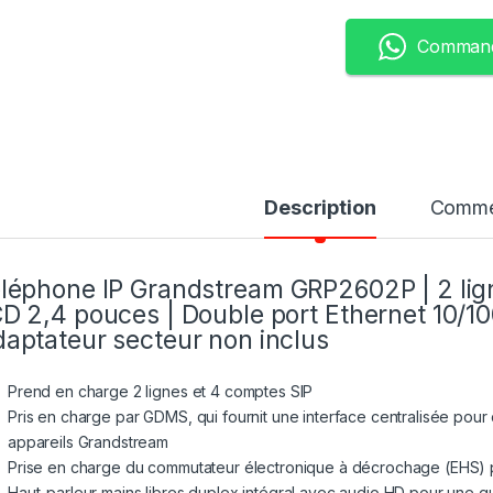
Command
Description
Comme
léphone IP Grandstream GRP2602P | 2 lign
D 2,4 pouces | Double port Ethernet 10/10
aptateur secteur non inclus
Prend en charge 2 lignes et 4 comptes SIP
Pris en charge par GDMS, qui fournit une interface centralisée pour c
appareils Grandstream
Prise en charge du commutateur électronique à décrochage (EHS) p
Haut-parleur mains libres duplex intégral avec audio HD pour une qua