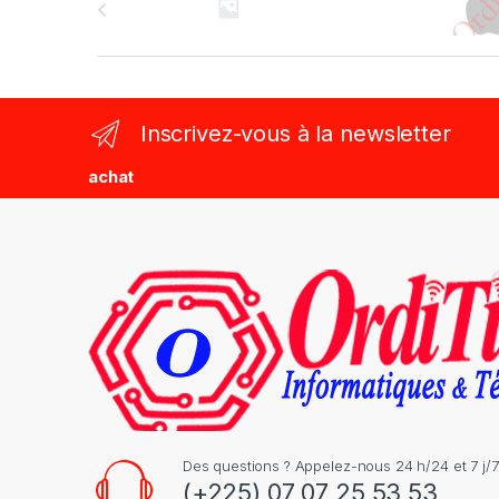
r
a
n
Inscrivez-vous à la newsletter
d
achat
s
C
a
r
o
u
s
Des questions ? Appelez-nous 24 h/24 et 7 j/7
(+225) 07 07 25 53 53