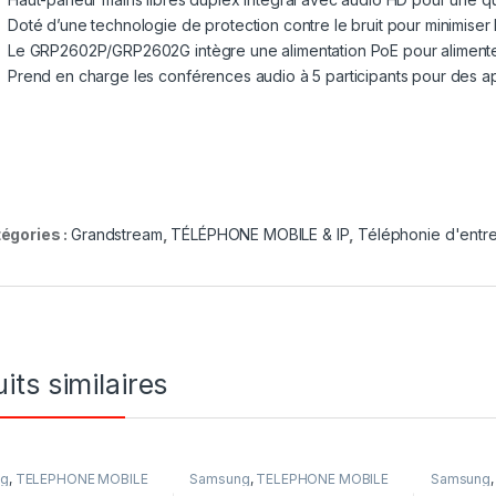
Doté d’une technologie de protection contre le bruit pour minimiser 
Le GRP2602P/GRP2602G intègre une alimentation PoE pour alimenter l
Prend en charge les conférences audio à 5 participants pour des ap
égories :
Grandstream
,
TÉLÉPHONE MOBILE & IP
,
Téléphonie d'entre
its similaires
ng
,
TÉLÉPHONE MOBILE
Samsung
,
TÉLÉPHONE MOBILE
Samsung
léphone Mobile et
& IP
,
Téléphone Mobile et
& IP
,
Télé