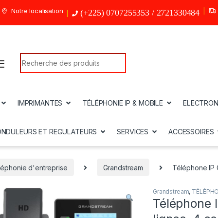
Notre localisation
(+225) 0707255353 / 2721330484
Search for:
IMPRIMANTES
TÉLÉPHONIE IP & MOBILE
ELECTRON
ONDULEURS ET REGULATEURS
SERVICES
ACCESSOIRES
léphonie d'entreprise
Grandstream
Téléphone IP 
Grandstream
,
TÉLÉPHO
Téléphone 