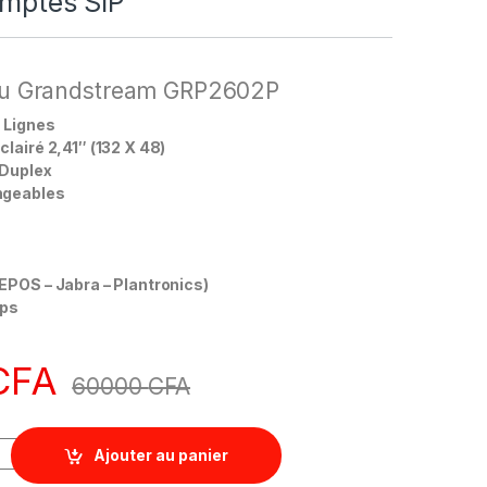
omptes SIP
 du Grandstream GRP2602P
2 Lignes
lairé 2,41″ (132 X 48)
 Duplex
ngeables
9
EPOS – Jabra – Plantronics)
bps
CFA
60000
CFA
Ajouter au panier