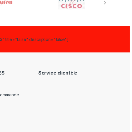
" title="false" description="false"]
ES
Service clientèle
 commande