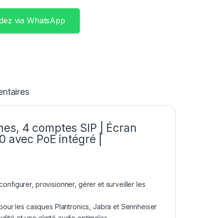
ez via WhatsApp
ntaires
es, 4 comptes SIP | Écran
0 avec PoE intégré |
onfigurer, provisionner, gérer et surveiller les
our les casques Plantronics, Jabra et Sennheiser
lité et une clarté audio optimales.