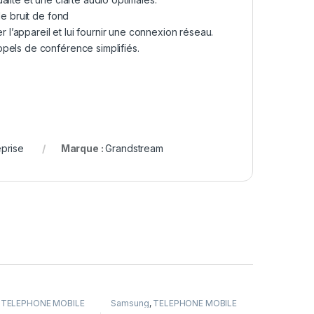
le bruit de fond
’appareil et lui fournir une connexion réseau.
pels de conférence simplifiés.
prise
Marque :
Grandstream
,
TÉLÉPHONE MOBILE
Samsung
,
TÉLÉPHONE MOBILE
phone Mobile et
& IP
,
Téléphone Mobile et