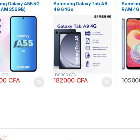
tablette
tablette
ng Galaxy A55 5G
Samsung Galaxy Tab A9
Samsung
RAM 256GB)
4G 64Go
RAM 4Go
0
CFA
190000
CFA
000
CFA
182000
CFA
1050