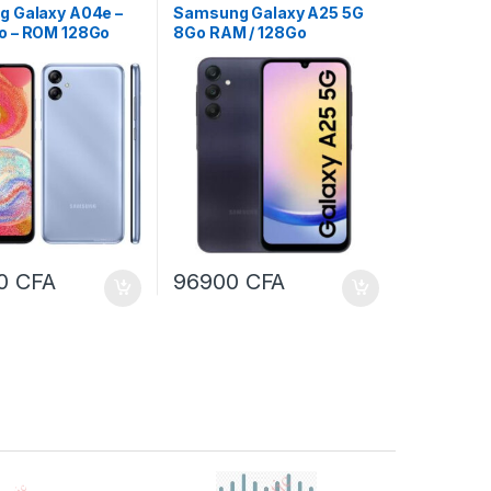
tablette
 Galaxy A04e –
Samsung Galaxy A25 5G
 – ROM 128Go
8Go RAM / 128Go
00
CFA
96900
CFA