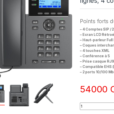
lignes, 4 c
Points forts
– 4 Comptes SIP / 
– Ecran LCD Rétroéc
– Haut-parleur Full
– Coques intercha
– 4 touches XML
– Conférence à 5
– Prise casque RJ
– Compatible EHS (
– 2 ports 10/100 M
54000
Quantity