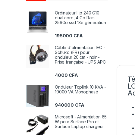
Ordinateur Hp 240 G10
dual core, 4 Go Ram
256Go ssd 13e génération
195000
CFA
Câble d'alimentation IEC -
Schuko (FR) pour
onduleur 20 cm - noir -
Prise française - UPS APC
4000
CFA
Té
LC
Onduleur Toplink 10 KVA -
Ad
10000 VA Monophasé
940000
CFA
Microsoft - Alimentation 65
W pour Surface Pro et
Surface Laptop chargeur