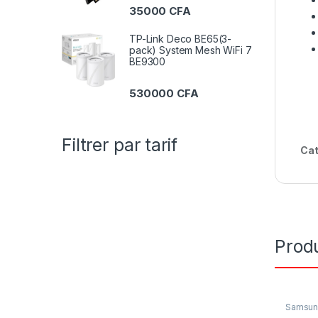
35000
CFA
TP-Link Deco BE65(3-
pack) System Mesh WiFi 7
BE9300
530000
CFA
Filtrer par tarif
Cat
Produ
Samsu
& IP
,
Té