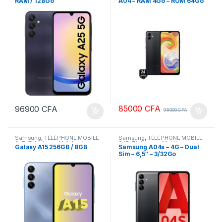
RAM / 128Go
A04 – RAM 4Go – ROM 64Go
85000
CFA
96900
CFA
95000
CFA
Samsung
,
TÉLÉPHONE MOBILE
Samsung
,
TÉLÉPHONE MOBILE
& IP
,
Téléphone Mobile et
& IP
,
Téléphone Mobile et
Galaxy A15 256GB / 8GB
Samsung A04s – 4G – Dual
tablette
tablette
Sim – 6,5″ – 3/32Go