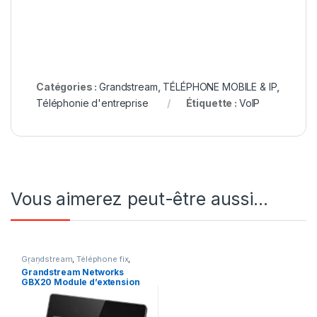
Catégories :
Grandstream
,
TÉLÉPHONE MOBILE & IP
,
Téléphonie d'entreprise
Étiquette :
VoIP
Vous aimerez peut-être aussi…
Grandstream
,
Téléphone fix
,
TÉLÉPHONE MOBILE & IP
,
Grandstream Networks
Téléphonie d'entreprise
GBX20 Module d’extension
pour GRP2615 ou GXV3350
(GBX20)