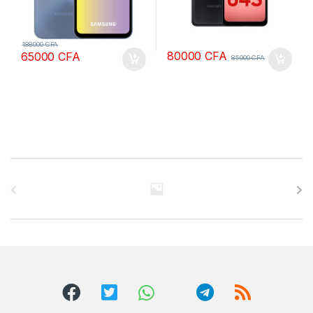
188000
CFA
80000
CFA
65000
CFA
85000
CFA
B
r
a
n
d
s