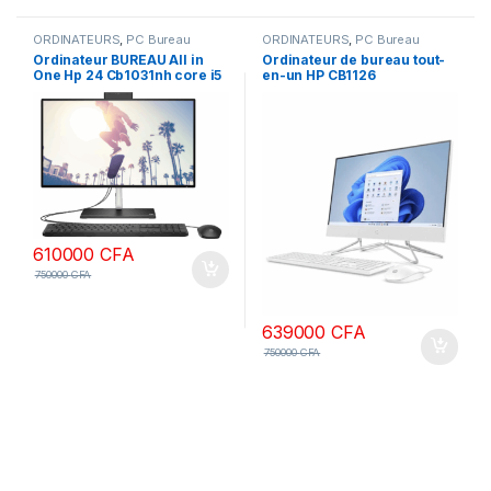
ORDINATEURS
,
PC Bureau
ORDINATEURS
,
PC Bureau
Ordinateur BUREAU All in
Ordinateur de bureau tout-
One Hp 24 Cb1031nh core i5
en-un HP CB1126
8Go Ram 256 SSD +1To HDD,
processeur Intel Core i5
écran 24 pouces tactile
1235U, 16 Go de RAM, SSD
12ème génération
1To, écran FHD 27 pouces
non tactile, DOS, couleur
blanche, clavier AZERTY,
garantie 1 an
610000
CFA
750000
CFA
639000
CFA
750000
CFA