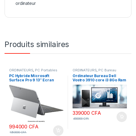
ordinateur
Produits similaires
ORDINATEURS
,
PC Portables
ORDINATEURS
,
PC Bureau
PC Hybride Microsoft
Ordinateur Bureau Dell
Surface Pro 9 13″ Ecran
Vostro 3910 core i3 8Go Ram
tactile Intel Core i5 8Go RAM
DDR4 512 SSD écran 22
512Go SSD
pouces Full HD
339000
CFA
450000
CFA
994000
CFA
1350000
CFA