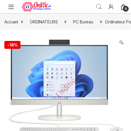
0
Accueil
ORDINATEURS
PC Bureau
Ordinateur P
-
18%