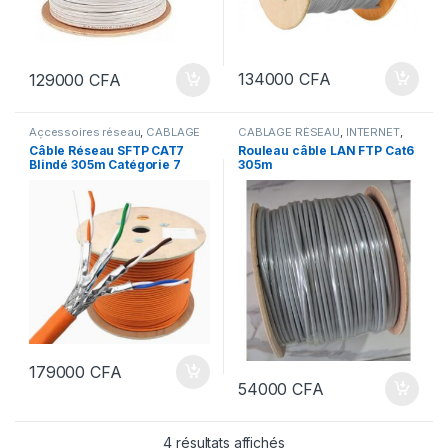
134000
CFA
129000
CFA
Accessoires réseau
,
CÂBLAGE
CÂBLAGE RÉSEAU
,
INTERNET
,
RÉSEAU
,
INTERNET
,
SERVEURS
SERVEURS & RESEAUX
Câble Réseau SFTP CAT7
Rouleau câble LAN FTP Cat6
& RESEAUX
Blindé 305m Catégorie 7
305m
179000
CFA
54000
CFA
4 résultats affichés