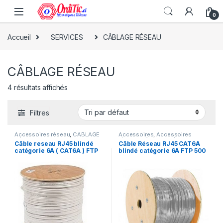
0
Accueil
SERVICES
CÂBLAGE RÉSEAU
CÂBLAGE RÉSEAU
4 résultats affichés
Filtres
Accessoires réseau
,
CÂBLAGE
Accessoires
,
Accessoires
RÉSEAU
,
SERVEURS & RESEAUX
réseau
,
CÂBLAGE RÉSEAU
,
Câble reseau RJ45 blindé
Câble Réseau RJ45 CAT6A
Câbles
,
SERVEURS & RESEAUX
,
catégorie 6A ( CAT6A ) FTP
blindé catégorie 6A FTP 500
SERVICES
305m
mètres -500m