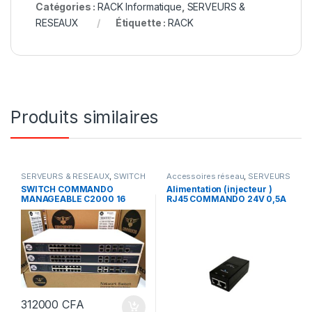
Catégories :
RACK Informatique
,
SERVEURS &
RESEAUX
Étiquette :
RACK
Produits similaires
SERVEURS & RESEAUX
,
SWITCH
Accessoires réseau
,
SERVEURS
COMMANDO
& RESEAUX
SWITCH COMMANDO
Alimentation (injecteur )
MANAGEABLE C2000 16
RJ45 COMMANDO 24V 0,5A
ports Gigabyte + POE 290 w
312000
CFA