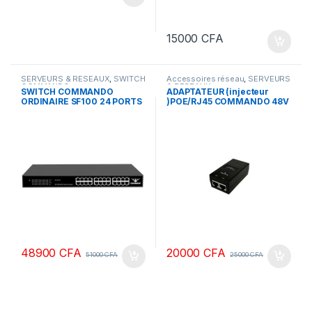
15000
CFA
SERVEURS & RESEAUX
,
SWITCH
Accessoires réseau
,
SERVEURS
COMMANDO
& RESEAUX
SWITCH COMMANDO
ADAPTATEUR (injecteur
ORDINAIRE SF100 24 PORTS
)POE/RJ45 COMMANDO 48V
0,32 A
48900
CFA
20000
CFA
51000
CFA
25000
CFA