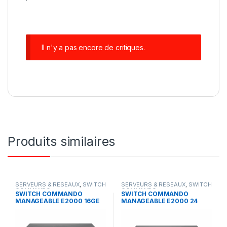
Il n'y a pas encore de critiques.
Produits similaires
SERVEURS & RESEAUX
,
SWITCH
SERVEURS & RESEAUX
,
SWITCH
COMMANDO
COMMANDO
SWITCH COMMANDO
SWITCH COMMANDO
MANAGEABLE E2000 16GE
MANAGEABLE E2000 24
POE
ports Gigabyte + POE 450 w