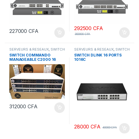
292500
CFA
227000
CFA
300000
CFA
SERVEURS & RESEAUX
,
SWITCH
SERVEURS & RESEAUX
,
SWITCH
COMMANDO
DLINK
SWITCH COMMANDO
SWITCH DLINK 16 PORTS
MANAGEABLE C2000 16
1016C
ports Gigabyte + POE 290 w
312000
CFA
28000
CFA
40000
CFA