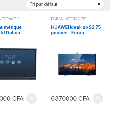
NTERACTIF-
ECRAN INTERACTIF-
 INTERACTIF
TABLEAU INTERACTIF
numérique
HUAWEI IdeaHub S2 75
ctif Dahua
pouces – Ecran
-MT440-C
interactif- tableau
interactif
0000
CFA
6370000
CFA