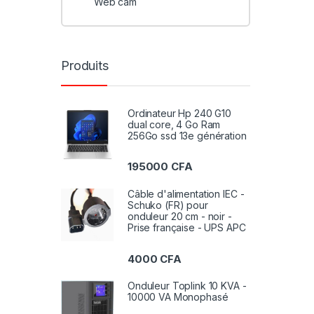
Web cam
Produits
Ordinateur Hp 240 G10
dual core, 4 Go Ram
256Go ssd 13e génération
195000
CFA
Câble d'alimentation IEC -
Schuko (FR) pour
onduleur 20 cm - noir -
Prise française - UPS APC
4000
CFA
Onduleur Toplink 10 KVA -
10000 VA Monophasé