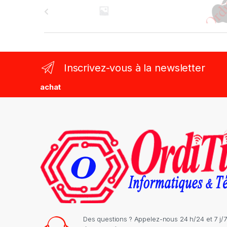
r
a
n
Inscrivez-vous à la newsletter
d
achat
s
C
a
r
o
u
s
Des questions ? Appelez-nous 24 h/24 et 7 j/7