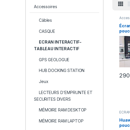
Accessoires
Acces
Câbles
INTER
INTER
Écran
ELEC
pouc
CASQUE
DOMO
- TEL
TOUC
avec 
ECRAN INTERACTIF-
point
TABLEAU INTERACTIF
Ultra
gran
GPS GEOLOGUE
HUB DOCKING STATION
29
Jeux
LECTEURS D'EMPRUNTE ET
SECURITES DIVERS
MÉMOIRE RAM DESKTOP
ECRAN
TABLE
Huaw
MÉMOIRE RAM LAPTOP
pouc