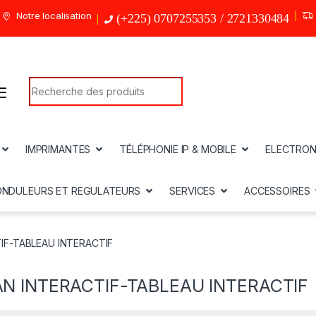
Notre localisation
(+225) 0707255353 / 2721330484
Search for:
IMPRIMANTES
TÉLÉPHONIE IP & MOBILE
ELECTRON
ONDULEURS ET REGULATEURS
SERVICES
ACCESSOIRES
IF-TABLEAU INTERACTIF
N INTERACTIF-TABLEAU INTERACTIF