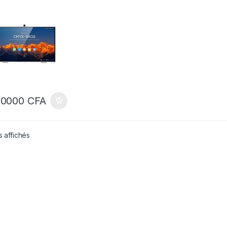
actif – Tableau
actif
30000
CFA
s affichés