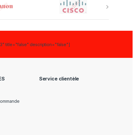
" title="false" description="false"]
ES
Service clientèle
 commande