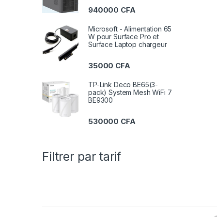
940000
CFA
Microsoft - Alimentation 65
W pour Surface Pro et
Surface Laptop chargeur
35000
CFA
TP-Link Deco BE65(3-
pack) System Mesh WiFi 7
BE9300
530000
CFA
Filtrer par tarif
B