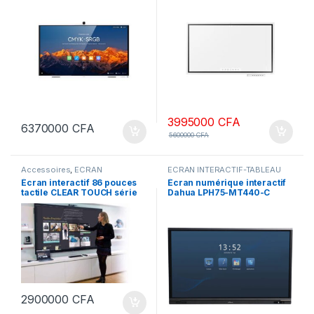
3995000
CFA
6370000
CFA
5600000
CFA
Accessoires
,
ECRAN
ECRAN INTERACTIF-TABLEAU
INTERACTIF-TABLEAU
INTERACTIF
Écran interactif 86 pouces
Écran numérique interactif
INTERACTIF
,
ELECTRONIQUE &
tactile CLEAR TOUCH série
Dahua LPH75-MT440-C
DOMOTIQUE
,
Moniteurs
,
TV -
TELEVISION
6000K+ avec USB HID / AGG
/ 20 points de contact – Ultra
HD – Idéal pour les grandes
salles
2900000
CFA