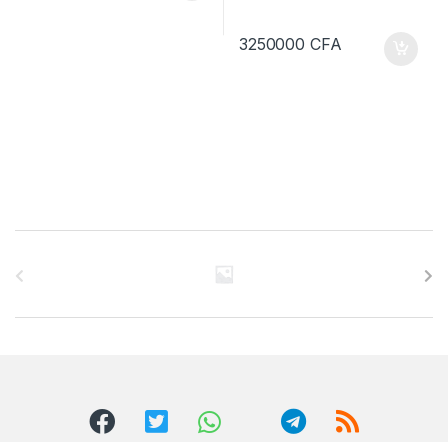
3250000
CFA
B
r
a
n
d