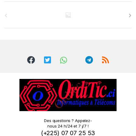
B
r
a
n
d
s
C
a
r
o
Des questions ? Appelez-
nous 24 h/24 et 7 j/7 !
u
(+225) 07 07 25 53