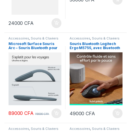
24000
CFA
Accessoires
,
Souris & Claviers
Accessoires
,
Souris & Claviers
Microsoft Surface Souris
Souris Bluetooth Logitech
Arc – Souris Bluetooth pour
Ergo M575S, avec Bluetooth
PC, Ordinateurs Portables
et dongle crypté, suivi précis
Compatible Windows, Mac,
et fluide pour PC/Mac –
Chrome OS
Graphite
89000
CFA
49000
CFA
110000
CFA
Accessoires
,
Souris & Claviers
Accessoires
,
Souris & Claviers