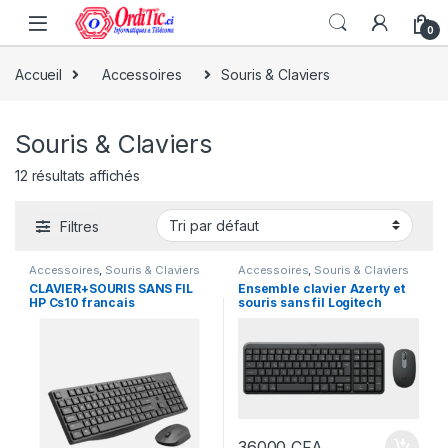
0
Accueil
Accessoires
Souris & Claviers
Souris & Claviers
12 résultats affichés
Filtres
Accessoires
,
Souris & Claviers
Accessoires
,
Souris & Claviers
CLAVIER+SOURIS SANS FIL
Ensemble clavier Azerty et
HP Cs10 francais
souris sans fil Logitech
MK250 Graphite Compact
Bluetooth Wireless Combo
36000
CFA