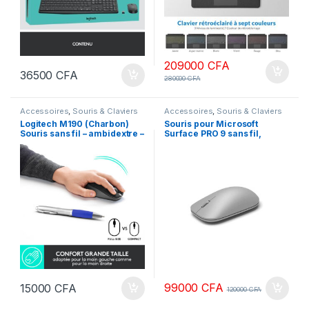
209000
CFA
36500
CFA
280000
CFA
Accessoires
,
Souris & Claviers
Accessoires
,
Souris & Claviers
Logitech M190 (Charbon)
Souris pour Microsoft
Souris sans fil – ambidextre –
Surface PRO 9 sans fil,
capteur optique 1000 dpi – 3
compatible avec les autres
boutons
ordinateurs Windows, Mac,
Chrome OS (fine, légère,
transportable)
99000
CFA
15000
CFA
120000
CFA