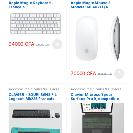
Apple Magic Keyboard –
Apple Magic Mouse 2
Français
Modèle: MLA02LL/A
94000
CFA
130000
CFA
70000
CFA
110000
CFA
Accessoires
,
Souris & Claviers
Accessoires
,
Souris & Claviers
CLAVIER + SOURI SANS FIL
Clavier Microsoft pour
Logitech Mk235 Français
Surface Pro 9, compatible
d’origine (provenance
Pro 8 et Pro X (Pro 10),
France )
AZERTY