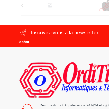
r
a
n
Inscrivez-vous à la newsletter
d
achat
s
C
a
r
o
u
s
Des questions ? Appelez-nous 24 h/24 et 7 j/7