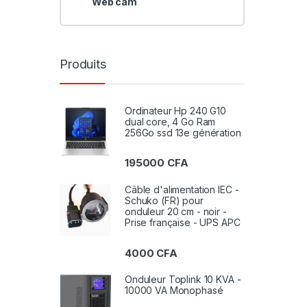
Web cam
Produits
Ordinateur Hp 240 G10
dual core, 4 Go Ram
256Go ssd 13e génération
195000
CFA
Câble d'alimentation IEC -
Schuko (FR) pour
onduleur 20 cm - noir -
Prise française - UPS APC
4000
CFA
Onduleur Toplink 10 KVA -
10000 VA Monophasé