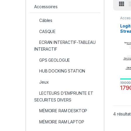
Accessoires
Acces
Câbles
Logi
Stre
CASQUE
Webc
HD Ul
ECRAN INTERACTIF-TABLEAU
Bruit
INTERACTIF
Auto
HD, 
GPS GEOLOGUE
Comp
Team
HUB DOCKING STATION
Meet 
Jeux
1900
179
LECTEURS D'EMPRUNTE ET
SECURITES DIVERS
MÉMOIRE RAM DESKTOP
4 résultat
MÉMOIRE RAM LAPTOP