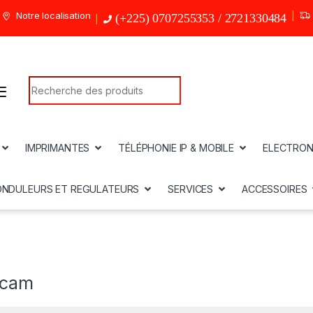
Notre localisation
(+225) 0707255353 / 2721330484
Search for:
IMPRIMANTES
TÉLÉPHONIE IP & MOBILE
ELECTRON
ONDULEURS ET REGULATEURS
SERVICES
ACCESSOIRES
 cam