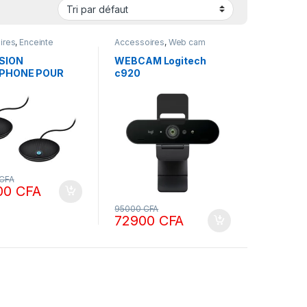
ires
,
Enceinte
Accessoires
,
Web cam
 Certifiée Microsoft
,
m
SION
WEBCAM Logitech
PHONE POUR
c920
ECH VIDEO
RENCE 960
 / 960 000171
CFA
00
CFA
95000
CFA
72900
CFA