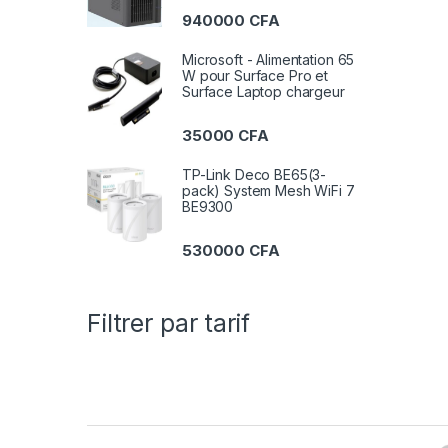
940000
CFA
Microsoft - Alimentation 65
W pour Surface Pro et
Surface Laptop chargeur
35000
CFA
TP-Link Deco BE65(3-
pack) System Mesh WiFi 7
BE9300
530000
CFA
Filtrer par tarif
B