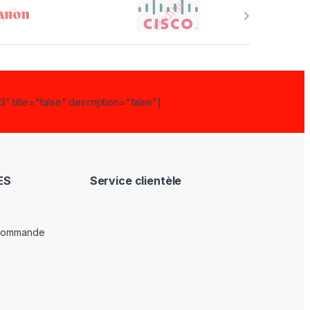
" title="false" description="false"]
ES
Service clientèle
 commande