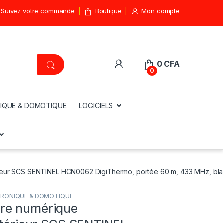
Suivez votre commande
Boutique
Mon compte
0
CFA
0
IQUE & DOMOTIQUE
LOGICIELS
rieur SCS SENTINEL HCN0062 DigiThermo, portée 60 m, 433 MHz, bl
TRONIQUE & DOMOTIQUE
re numérique