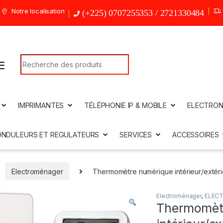
Notre localisation
(+225) 0707255353 / 2721330484
Search for:
IMPRIMANTES
TÉLÉPHONIE IP & MOBILE
ELECTRON
ONDULEURS ET REGULATEURS
SERVICES
ACCESSOIRES
Electroménager
Thermomètre numérique intérieur/exté
Electroménager
,
ELEC
Thermomèt