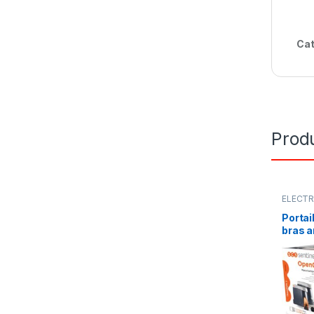
Cat
Produ
ELECTR
Portail
Portai
bras a
OpenG