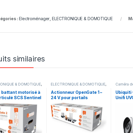
égories :
Electroménager
,
ELECTRONIQUE & DOMOTIQUE
M
its similaires
ONIQUE & DOMOTIQUE
,
ELECTRONIQUE & DOMOTIQUE
,
Caméra de
s motorisés
Portails motorisés
ELECTRO
l battant motorisé à
Actionneur OpenGate 1 –
Ubiquit
rticulé SCS Sentinel
24 V pour portails
Unifi U
ate2 500Kg
battants SCS SENTINEL