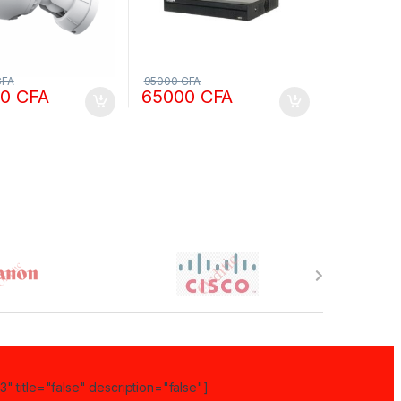
CFA
95000
CFA
00
CFA
65000
CFA
" title="false" description="false"]