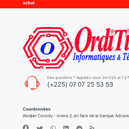
achat
s
C
a
r
o
u
s
Des questions ? Appelez-nous 24 h/24 et 7 j/7
(+225) 07 07 25 53 53
e
l
Coordonnées
Abidjan Cocody - riviera 2, en face de la banque Advan