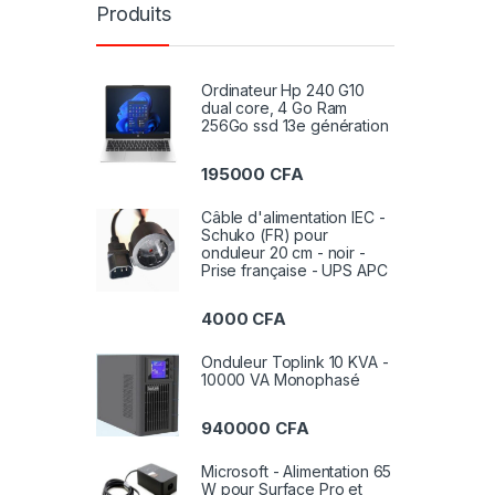
Produits
Ordinateur Hp 240 G10
dual core, 4 Go Ram
256Go ssd 13e génération
195000
CFA
Câble d'alimentation IEC -
Schuko (FR) pour
onduleur 20 cm - noir -
Prise française - UPS APC
4000
CFA
Onduleur Toplink 10 KVA -
10000 VA Monophasé
940000
CFA
Microsoft - Alimentation 65
W pour Surface Pro et