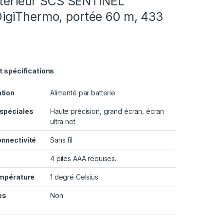
xtérieur SCS SENTINEL
giThermo, portée 60 m, 433
t spécifications
ation
Alimenté par batterie
 spéciales
Haute précision, grand écran, écran
ultra net
onnectivité
Sans fil
4 piles AAA requises.
empérature
1 degré Celsius
es
Non