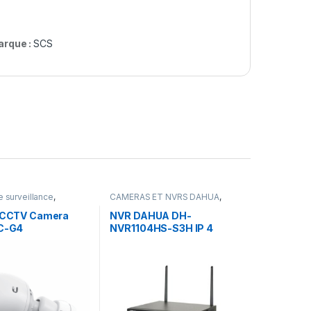
arque :
SCS
 surveillance
,
CAMERAS ET NVRS DAHUA
,
NIQUE & DOMOTIQUE
ELECTRONIQUE & DOMOTIQUE
i CCTV Camera
NVR DAHUA DH-
VC-G4
NVR1104HS-S3H IP 4
sorties ALIEMENTATION
NORMALE