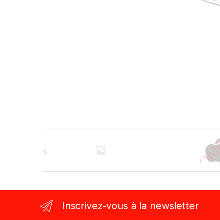
B
r
a
n
Inscrivez-vous à la newsletter
d