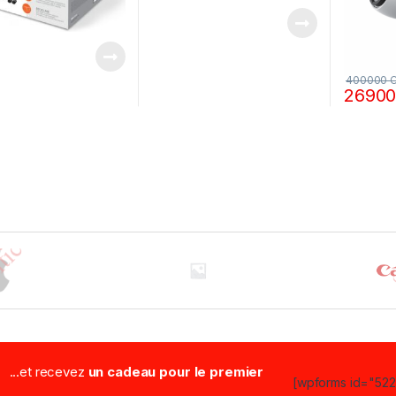
400000
2690
...et recevez
un cadeau pour le premier
[wpforms id="5223