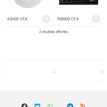
43000
CFA
159000
CFA
2 résultats affichés
B
r
a
n
d