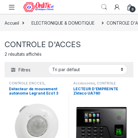
0
Accueil
ELECTRONIQUE & DOMOTIQUE
CONTROLE D'
CONTROLE D'ACCES
2 résultats affichés
Filtres
CONTROLE D'ACCES
,
Accessoires
,
CONTROLE
ELECTRONIQUE & DOMOTIQUE
D'ACCES
,
ELECTRONIQUE &
Détecteur de mouvement
LECTEUR D’EMPREINTE
DOMOTIQUE
,
LECTEURS
autonome Legrand Eco1 3
Zkteco UA760
D'EMPRUNTE ET SECURITES
DIVERS
fils avec neutre, IP41,
montage plafond