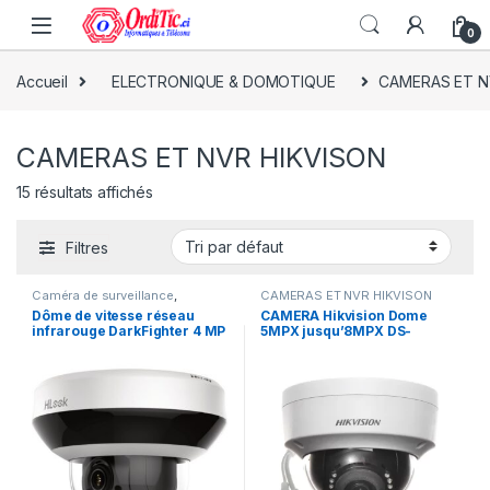
0
Accueil
ELECTRONIQUE & DOMOTIQUE
CAMERAS ET N
CAMERAS ET NVR HIKVISON
15 résultats affichés
Filtres
Caméra de surveillance
,
CAMERAS ET NVR HIKVISON
CAMERAS ET NVR HIKVISON
,
Dôme de vitesse réseau
CAMERA Hikvision Dome
ELECTRONIQUE & DOMOTIQUE
infrarouge DarkFighter 4 MP
5MPX jusqu’8MPX DS-
2 pouces PTZ-N2404I-DE3
2CD1153G0 2.8mm
(HiLookSTD)