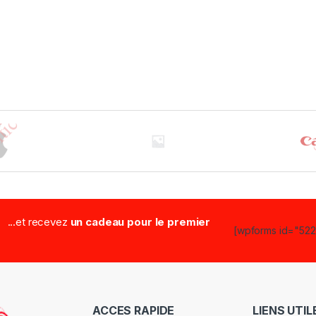
...et recevez
un cadeau pour le premier
[wpforms id="5223
ACCES RAPIDE
LIENS UTIL