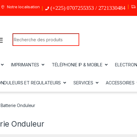
Notre localisation
(+225) 0707255353 / 2721330484
Search for:
IMPRIMANTES
TÉLÉPHONIE IP & MOBILE
ELECTRON
ONDULEURS ET REGULATEURS
SERVICES
ACCESSOIRES
Batterie Onduleur
rie Onduleur