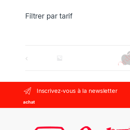
Filtrer par tarif
B
r
a
n
Inscrivez-vous à la newsletter
d
achat
s
C