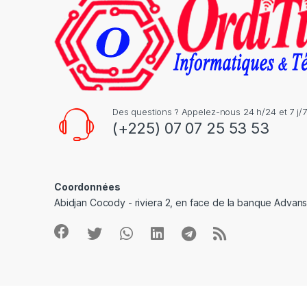
a
r
o
u
s
Des questions ? Appelez-nous 24 h/24 et 7 j/7
(+225) 07 07 25 53 53
e
l
Coordonnées
Abidjan Cocody - riviera 2, en face de la banque Advan