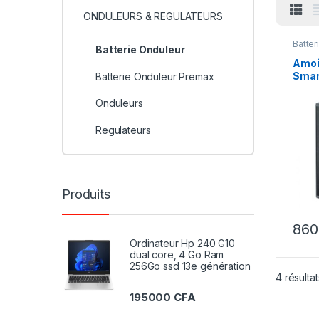
ONDULEURS & REGULATEURS
Batter
Batterie Onduleur
ONDU
REGU
Amoi
Smar
Batterie Onduleur Premax
pour
SRC
Onduleurs
Regulateurs
Produits
86
Ordinateur Hp 240 G10
dual core, 4 Go Ram
256Go ssd 13e génération
4 résultat
195000
CFA