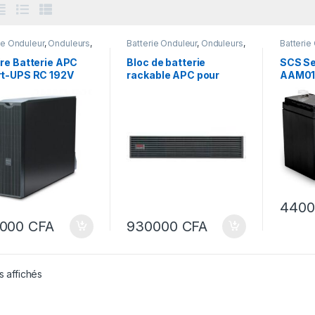
ie Onduleur
,
Onduleurs
,
Batterie Onduleur
,
Onduleurs
,
Batterie
LEURS &
ONDULEURS &
ELECTR
LATEURS
REGULATEURS
DOMOT
re Batterie APC
Bloc de batterie
SCS Se
REGULA
t-UPS RC 192V
rackable APC pour
AAM013
motoris
 SRC6000XLI -
onduleur APC Easy UPS
batter
192XLBP
SRV192 V 9 Ah
2,2 Ah 
SRV192RBP-9A-2
modèle
Batter
440
0000
CFA
930000
CFA
s affichés