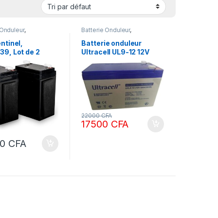
 Onduleur
,
Batterie Onduleur
,
ONIQUE &
ONDULEURS &
IQUE
,
ONDULEURS &
REGULATEURS
ntinel,
Batterie onduleur
TEURS
,
Portails
9, Lot de 2
Ultracell UL9-12 12V
és
ies de secours
9Ah 9000mAh
12/24 V (pour
Rechargeable
s 2),
yGate 2
22000
CFA
17500
CFA
00
CFA