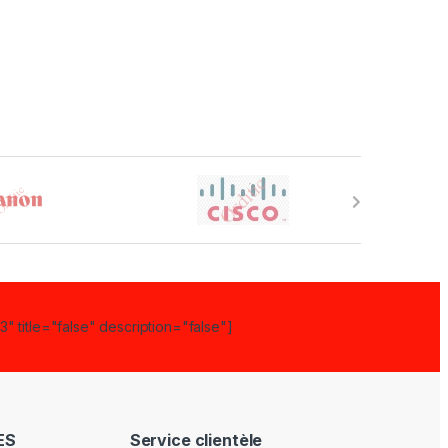
" title="false" description="false"]
ES
Service clientèle