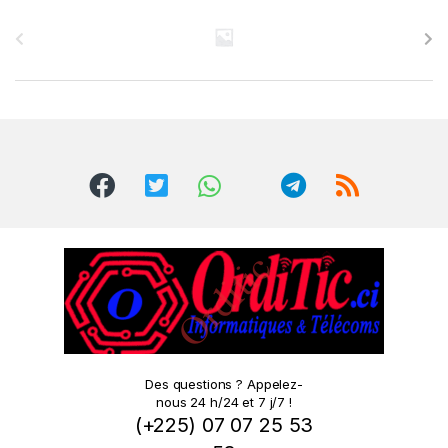
B
r
a
n
d
s
C
a
r
o
Des questions ? Appelez-
nous 24 h/24 et 7 j/7 !
u
(+225) 07 07 25 53