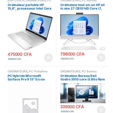
Intel Core i5
,
ORDINATEURS
,
PC
ORDINATEURS
,
PC Bureau
Portables
Ordinateur portable HP
Ordinateur tout-en-un HP all
15,6″, processeur Intel Core
in one 27 CB1014D Core i7,
i5-1355U de 13e génération,
16 Go de RAM, 256 Go de
8 Go de RAM, SSD 512 Go,
SSD + 1 To de disque dur,
écran antireflet FHD,
Windows 11, écran tactile,
webcam, pavé numérique,
bleu nébuleuse
Wi-Fi, Bluetooth, HDMI,
Windows 11
796000
CFA
475000
CFA
980000
CFA
580000
CFA
ORDINATEURS
,
PC Portables
ORDINATEURS
,
PC Bureau
PC Hybride Microsoft
Ordinateur Bureau Dell
Surface Pro 9 13″ Ecran
Vostro 3910 core i3 8Go Ram
tactile Intel Core i5 16 Go
DDR4 512 SSD écran 22
RAM 256 Go SSD Graphite
pouces Full HD
339000
CFA
450000
CFA