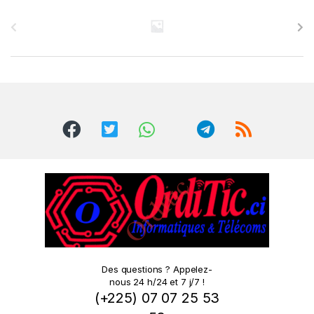
B
r
a
n
d
s
C
a
r
o
Des questions ? Appelez-
nous 24 h/24 et 7 j/7 !
u
(+225) 07 07 25 53