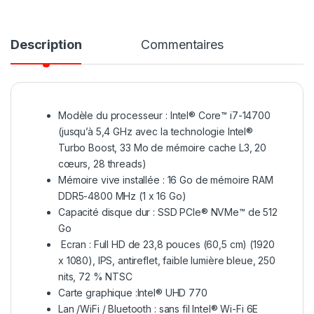
Description
Commentaires
Modèle du processeur : Intel® Core™ i7-14700
(jusqu’à 5,4 GHz avec la technologie Intel®
Turbo Boost, 33 Mo de mémoire cache L3, 20
cœurs, 28 threads)
Mémoire vive installée : 16 Go de mémoire RAM
DDR5-4800 MHz (1 x 16 Go)
Capacité disque dur : SSD PCIe® NVMe™ de 512
Go
Ecran : Full HD de 23,8 pouces (60,5 cm) (1920
x 1080), IPS, antireflet, faible lumière bleue, 250
nits, 72 % NTSC
Carte graphique :Intel® UHD 770
Lan /WiFi / Bluetooth : sans fil Intel® Wi-Fi 6E