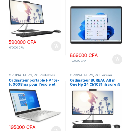
pouces, non tactile 12ème
256Go SSD
génération
590000
CFA
610000
CFA
869000
CFA
1000000
CFA
ORDINATEURS
,
PC Portables
ORDINATEURS
,
PC Bureau
Ordinateur portable HP 15s-
Ordinateur BUREAU All in
fq0008nia pour l’école et
One Hp 24 Cb1031nh core i5
les affaires (Intel Celeron
8Go Ram 256 SSD +1To HDD,
N4120 4 cœurs, 8 Go de
écran 24 pouces tactile
RAM, SSD PCIe 512 Go, Intel
12ème génération
UHD 600, 15,6″ 60 Hz HD
(1366×768), WiFi, Bluetooth,
webcam, Win 10 Pro)
195000
CFA