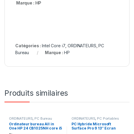
Marque : HP
Catégories :
Intel Core i7
,
ORDINATEURS
,
PC
Bureau
Marque :
HP
Produits similaires
ORDINATEURS
,
PC Bureau
ORDINATEURS
,
PC Portables
Ordinateur bureau All in
PC Hybride Microsoft
One HP 24 CB1025NH core i5
Surface Pro 9 13″ Ecran
8gb Ram 1To SSD écran 24
tactile Intel Core i5 8Go RAM