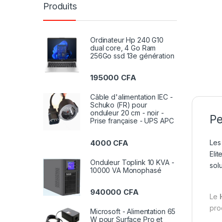
Produits
Ordinateur Hp 240 G10
dual core, 4 Go Ram
256Go ssd 13e génération
195000
CFA
Câble d'alimentation IEC -
Schuko (FR) pour
onduleur 20 cm - noir -
Pe
Prise française - UPS APC
4000
CFA
Les
Eli
Onduleur Toplink 10 KVA -
solu
10000 VA Monophasé
940000
CFA
Le
pro
Microsoft - Alimentation 65
W pour Surface Pro et