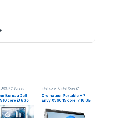
P
EURS
,
PC Bureau
Intel core i7
,
Intel Core i7
,
ORDINATEURS
,
PC Portables
ur Bureau Dell
Ordinateur Portable HP
910 core i3 8Go
Envy X360 15 core i7 16 GB
4 512 SSD écran
Ram 1To SSD Windows 10
es Full HD
écran tactile 15.6 pouces