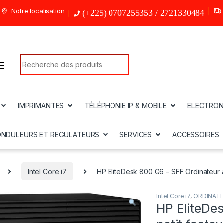
Notre localisation
(+225) 0707255353 / 2721330484
Search for:
IMPRIMANTES
TÉLÉPHONIE IP & MOBILE
ELECTRON
ONDULEURS ET REGULATEURS
SERVICES
ACCESSOIRES
Intel Core i7
HP EliteDesk 800 G6 – SFF Ordinateur 
Intel Core i7
,
ORDINAT
HP EliteDe