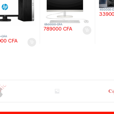
pouces Tactile Windows
11 Pro
450000
C
3390
950000
CFA
789000
CFA
0
CFA
000
CFA