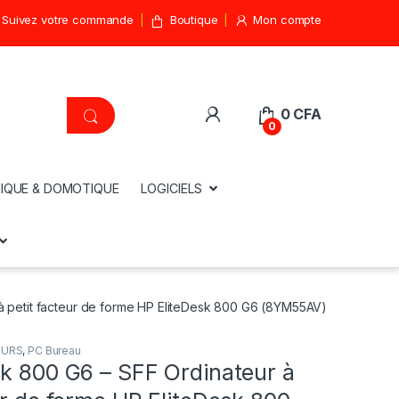
Suivez votre commande
Boutique
Mon compte
0
CFA
0
IQUE & DOMOTIQUE
LOGICIELS
à petit facteur de forme HP EliteDesk 800 G6 (8YM55AV)
EURS
,
PC Bureau
sk 800 G6 – SFF Ordinateur à