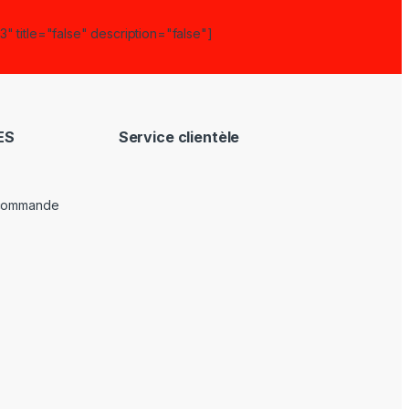
" title="false" description="false"]
ES
Service clientèle
 commande