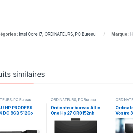
égories :
Intel Core i7
,
ORDINATEURS
,
PC Bureau
Marque :
H
its similaires
ATEURS
,
PC Bureau
ORDINATEURS
,
PC Bureau
ORDINAT
U HP PRODESK
Ordinateur bureau All in
Ordinate
4 DC 8GB 512Go
One Hp 27 CR0152nh
Vostro 3
CRAN 22″ HDMI
CR0153nh Intel Core i7
Ram DDR
ULL HD
13ème Gen 16 Go DDR4
22 pouc
RAM 1To SSD ECRAN 27