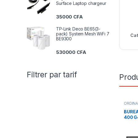
Surface Laptop chargeur
35000
CFA
TP-Link Deco BE65(3-
pack) System Mesh WiFi 7
Cat
BE9300
530000
CFA
Filtrer par tarif
Produ
ORDIN
BUREA
400 G
SSD E
VGA F