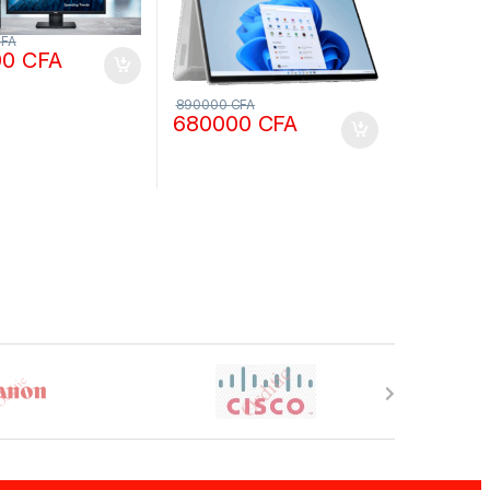
FA
00
CFA
890000
CFA
680000
CFA