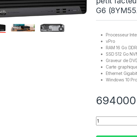
petit facte
G6 (8YM55
Processeur Inte
vPro
RAM 16 Go DD
SSD 512 Go
NV
Graveur de DV
Carte graphiq
Ethernet Gigabi
Windows 10 Pro
69400
Quantity