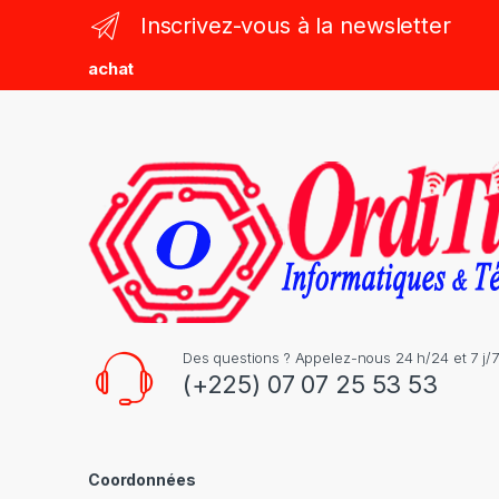
n
Inscrivez-vous à la newsletter
d
achat
s
C
a
r
o
u
s
Des questions ? Appelez-nous 24 h/24 et 7 j/7
(+225) 07 07 25 53 53
e
l
Coordonnées