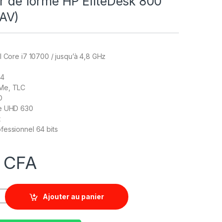
ur de forme HP EliteDesk 800
AV)
l Core i7 10700 / jusqu’à 4,8 GHz
R4
Me, TLC
D
ue UHD 630
t
fessionnel 64 bits
0
CFA
Ajouter au panier