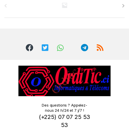
r
a
n
d
s
C
a
r
o
Des questions ? Appelez-
nous 24 h/24 et 7 j/7 !
u
(+225) 07 07 25 53
s
53