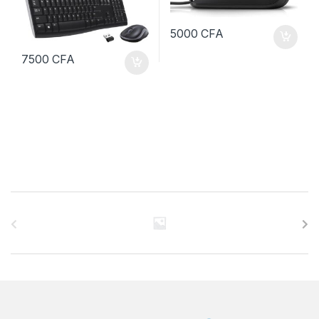
5000
CFA
7500
CFA
B
r
a
n
d