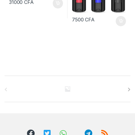
31000
CFA
7500
CFA
B
r
a
n
d