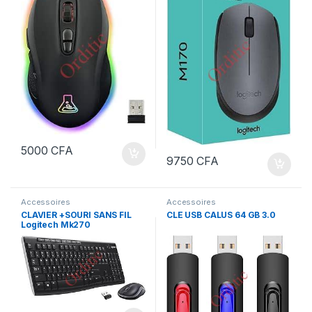
5000
CFA
9750
CFA
Accessoires
Accessoires
CLAVIER +SOURI SANS FIL
CLE USB CALUS 64 GB 3.0
Logitech Mk270