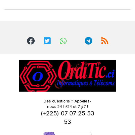
r
a
n
d
s
C
a
r
o
Des questions ? Appelez-
nous 24 h/24 et 7 j/7 !
u
(+225) 07 07 25 53
s
53
e