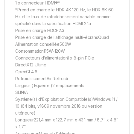
1 x connecteur HDMI®*
*Prend en charge le HDR 4K 120 Hz, le HDR 8K 60
Hz et le taux de rafraîchissement variable comme
spécifié dans la spécification HDMI 2.1a.
Prise en charge HDCP2.3
Prise en charge de l’affichage multi-écransQuad
Alimentation conseillée500W
Consommation115W-120W
Connecteurs d’alimentation1 x 8-pin PCIe
DirectX12 Ultime
OpenGL4.6
RefroidissementAir Refroidi
Largeur ( Equerre )2 emplacements
SLIN/A
Système(s) d’Exploitation Compatible(s)Windows 11 /
10 (64 bits, v1809 novembre 2018 ou version
ultérieure)
Longueur221,4 mm x 122,7 mm x 43,1 mm / 8,7″ x 4,8″
x 1,7″
AccessoiresManuel d’utilisation