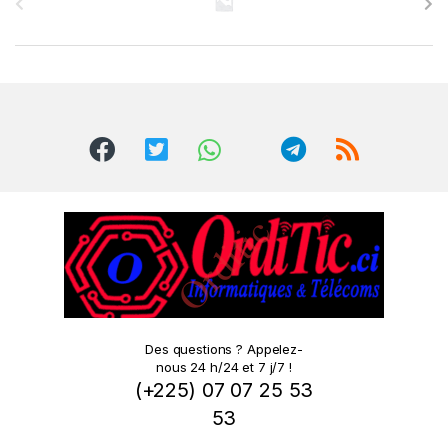
r
a
n
d
s
C
a
r
o
Des questions ? Appelez-
nous 24 h/24 et 7 j/7 !
u
(+225) 07 07 25 53
s
53