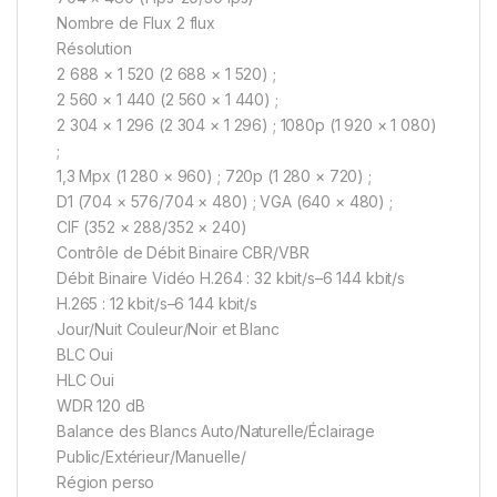
Nombre de Flux 2 flux
Résolution
2 688 × 1 520 (2 688 × 1 520) ;
2 560 × 1 440 (2 560 × 1 440) ;
2 304 × 1 296 (2 304 × 1 296) ; 1080p (1 920 × 1 080)
;
1,3 Mpx (1 280 × 960) ; 720p (1 280 × 720) ;
D1 (704 × 576/704 × 480) ; VGA (640 × 480) ;
CIF (352 × 288/352 × 240)
Contrôle de Débit Binaire CBR/VBR
Débit Binaire Vidéo H.264 : 32 kbit/s–6 144 kbit/s
H.265 : 12 kbit/s–6 144 kbit/s
Jour/Nuit Couleur/Noir et Blanc
BLC Oui
HLC Oui
WDR 120 dB
Balance des Blancs Auto/Naturelle/Éclairage
Public/Extérieur/Manuelle/
Région perso