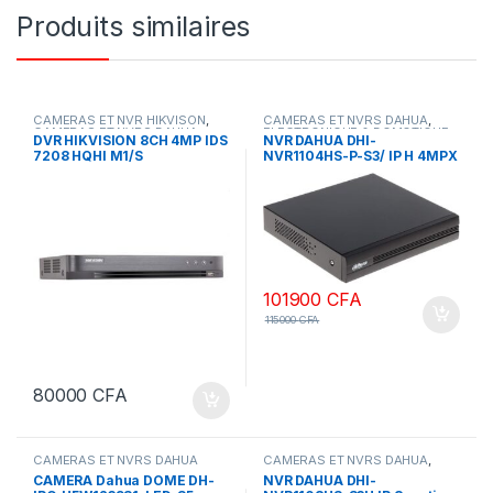
Produits similaires
CAMERAS ET NVR HIKVISON
,
CAMERAS ET NVRS DAHUA
,
CAMERAS ET NVRS DAHUA
ELECTRONIQUE & DOMOTIQUE
DVR HIKVISION 8CH 4MP IDS
NVR DAHUA DHI-
7208 HQHI M1/S
NVR1104HS-P-S3/ IP H 4MPX
4 SORTIES POE (
alimentation POE )
101900
CFA
115000
CFA
80000
CFA
CAMERAS ET NVRS DAHUA
CAMERAS ET NVRS DAHUA
,
ELECTRONIQUE & DOMOTIQUE
CAMERA Dahua DOME DH-
NVR DAHUA DHI-