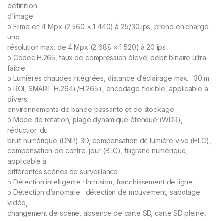
définition
d’image
ͽ Filme en 4 Mpx (2 560 × 1 440) à 25/30 ips, prend en charge
une
résolution max. de 4 Mpx (2 688 × 1 520) à 20 ips
ͽ Codec H.265, taux de compression élevé, débit binaire ultra-
faible
ͽ Lumières chaudes intégrées, distance d’éclairage max. : 30 m
ͽ ROI, SMART H.264+/H.265+, encodage flexible, applicable à
divers
environnements de bande passante et de stockage
ͽ Mode de rotation, plage dynamique étendue (WDR),
réduction du
bruit numérique (DNR) 3D, compensation de lumière vive (HLC),
compensation de contre-jour (BLC), filigrane numérique,
applicable à
différentes scènes de surveillance
ͽ Détection intelligente : Intrusion, franchissement de ligne
ͽ Détection d’anomalie : détection de mouvement, sabotage
vidéo,
changement de scène, absence de carte SD, carte SD pleine,