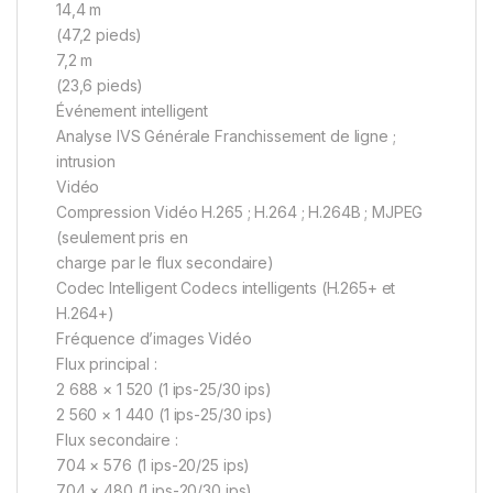
14,4 m
(47,2 pieds)
7,2 m
(23,6 pieds)
Événement intelligent
Analyse IVS Générale Franchissement de ligne ;
intrusion
Vidéo
Compression Vidéo H.265 ; H.264 ; H.264B ; MJPEG
(seulement pris en
charge par le flux secondaire)
Codec Intelligent Codecs intelligents (H.265+ et
H.264+)
Fréquence d’images Vidéo
Flux principal :
2 688 × 1 520 (1 ips-25/30 ips)
2 560 × 1 440 (1 ips-25/30 ips)
Flux secondaire :
704 × 576 (1 ips-20/25 ips)
704 × 480 (1 ips-20/30 ips)