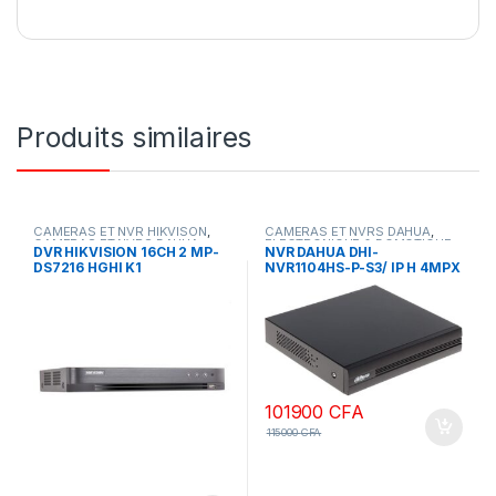
Produits similaires
CAMERAS ET NVR HIKVISON
,
CAMERAS ET NVRS DAHUA
,
CAMERAS ET NVRS DAHUA
ELECTRONIQUE & DOMOTIQUE
DVR HIKVISION 16CH 2 MP-
NVR DAHUA DHI-
DS7216 HGHI K1
NVR1104HS-P-S3/ IP H 4MPX
4 SORTIES POE (
alimentation POE )
101900
CFA
115000
CFA