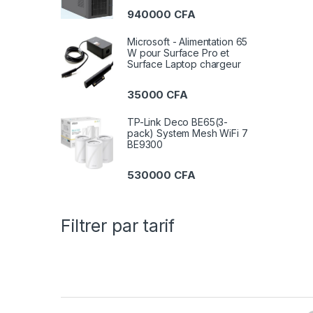
940000
CFA
Microsoft - Alimentation 65
W pour Surface Pro et
Surface Laptop chargeur
35000
CFA
TP-Link Deco BE65(3-
pack) System Mesh WiFi 7
BE9300
530000
CFA
Filtrer par tarif
B