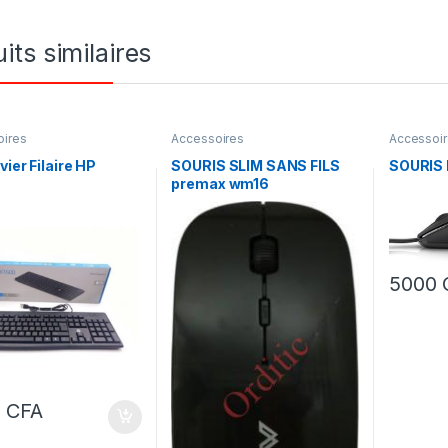
its similaires
oires
Accessoires
Accessoi
vier Filaire HP
SOURIS SLIM SANS FILS
SOURIS
premax wm16
5000
0
CFA