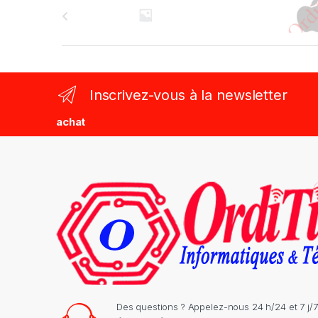
r
a
n
Inscrivez-vous à la newsletter
d
achat
s
C
a
r
o
u
s
Des questions ? Appelez-nous 24 h/24 et 7 j/7