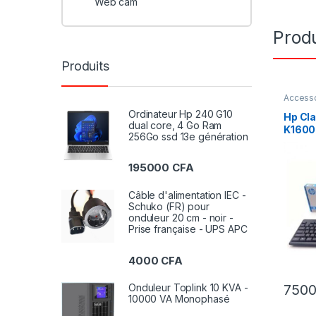
Web cam
Produ
Produits
Access
Ordinateur Hp 240 G10
Hp Cla
dual core, 4 Go Ram
K1600
256Go ssd 13e génération
195000
CFA
Câble d'alimentation IEC -
Schuko (FR) pour
onduleur 20 cm - noir -
Prise française - UPS APC
4000
CFA
750
Onduleur Toplink 10 KVA -
10000 VA Monophasé