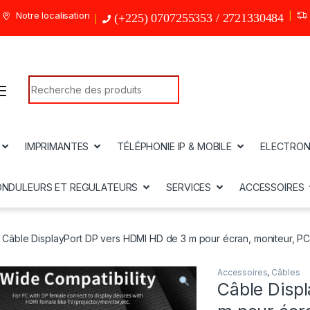
Notre localisation
(+225) 0707255353 / 2721330484
Search for:
IMPRIMANTES
TÉLÉPHONIE IP & MOBILE
ELECTRON
ONDULEURS ET REGULATEURS
SERVICES
ACCESSOIRES
Câble DisplayPort DP vers HDMI HD de 3 m pour écran, moniteur, PC,
Accessoires
,
Câbles
Câble Disp