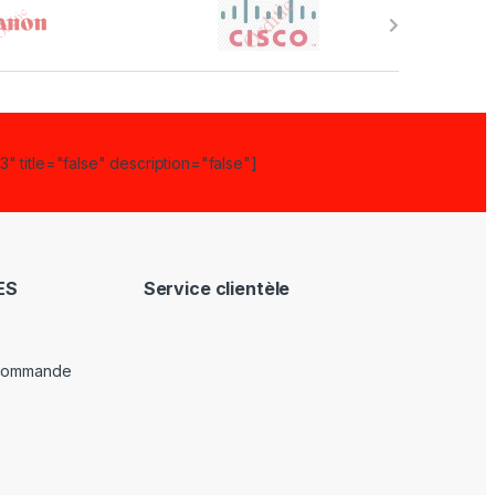
" title="false" description="false"]
ES
Service clientèle
 commande