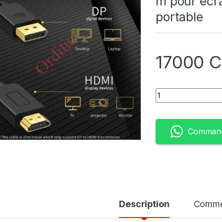
m pour écra
portable
17000
C
Quantity
Command
Description
Comme