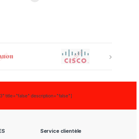
" title="false" description="false"]
ES
Service clientèle