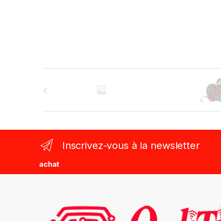
B
r
a
n
Inscrivez-vous à la newsletter
d
achat
s
C
a