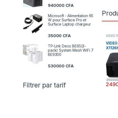
940000
CFA
Produ
Microsoft - Alimentation 65
W pour Surface Pro et
Surface Laptop chargeur
35000
CFA
VIDEO 
ECRANC
VIDEO 
TP-Link Deco BE65(3-
X1126
pack) System Mesh WiFi 7
3000
BE9300
530000
CFA
29000
249
Filtrer par tarif