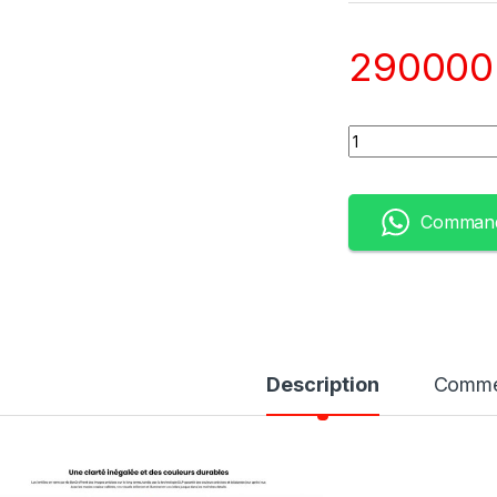
29000
Quantity
Command
Description
Comme