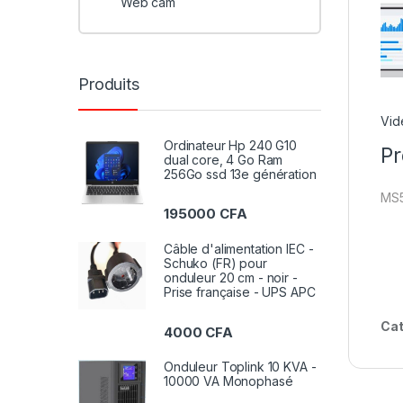
Web cam
Produits
Vid
Ordinateur Hp 240 G10
Pr
dual core, 4 Go Ram
256Go ssd 13e génération
MS5
195000
CFA
Câble d'alimentation IEC -
Schuko (FR) pour
onduleur 20 cm - noir -
Prise française - UPS APC
Cat
4000
CFA
Onduleur Toplink 10 KVA -
10000 VA Monophasé