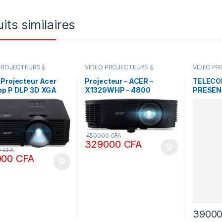
its similaires
PROJECTEURS §
VIDEO PROJECTEURS §
VIDEO PR
S DERIVEES
ECRANCS DERIVEES
ECRANCS 
Projecteur Acer
Projecteur – ACER –
TELECO
hp P DLP 3D XGA
X1329WHP – 4800
PRESEN
Lm
lumens – WXGA
LOGITEC
(1280×800) – 20000:1
)
450000
CFA
329000
CFA
0
CFA
000
CFA
3900