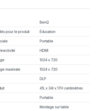
BenQ
s pour le produit
Éducation
ciale
Portable
nectivité
HDMI
age
1024 x 720
hage maximale
1024 x 720
DLP
uit
41L x 34l x 17H centimètres
Portable
Montage sur table