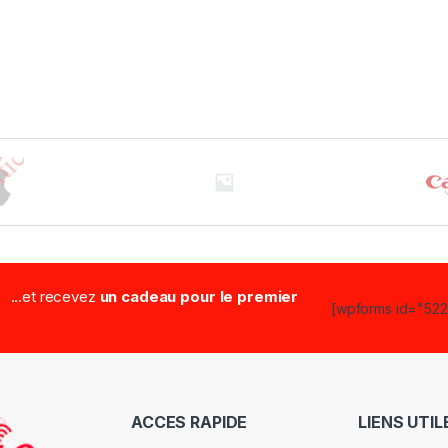
...et recevez
un cadeau pour le premier
[wpforms id="5223
ACCES RAPIDE
LIENS UTIL