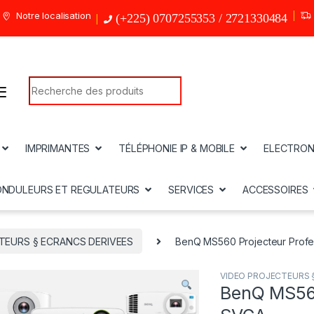
Notre localisation
(+225) 0707255353 / 2721330484
Search for:
IMPRIMANTES
TÉLÉPHONIE IP & MOBILE
ELECTRON
ONDULEURS ET REGULATEURS
SERVICES
ACCESSOIRES
TEURS § ECRANCS DERIVEES
BenQ MS560 Projecteur Profe
VIDEO PROJECTEURS 
BenQ MS560