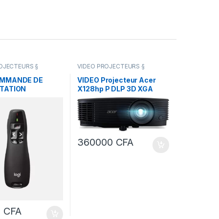
OJECTEURS §
VIDEO PROJECTEURS §
DERIVEES
ECRANCS DERIVEES
MMANDE DE
VIDEO Projecteur Acer
TATION
X128hp P DLP 3D XGA
H R400 (pointeur
4000Lm
360000
CFA
0
CFA