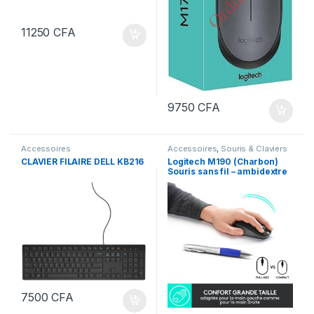
11250
CFA
9750
CFA
Accessoires
Accessoires
,
Souris & Claviers
CLAVIER FILAIRE DELL KB216
Logitech M190 (Charbon)
Souris sans fil – ambidextre
– capteur optique 1000 dpi –
3 boutons
7500
CFA