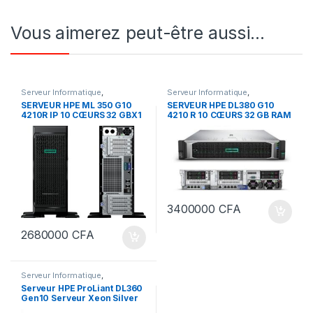
Vous aimerez peut-être aussi…
Serveur Informatique
,
Serveur Informatique
,
SERVEURS & RESEAUX
SERVEURS & RESEAUX
SERVEUR HPE ML 350 G10
SERVEUR HPE DL380 G10
4210R IP 10 CŒURS 32 GBX1
4210 R 10 CŒURS 32 GB RAM
8sff Svr 850W MICRO TOUR
1p 32g Nc 8sff Svr 850W
RACKABLE
3400000
CFA
2680000
CFA
Serveur Informatique
,
SERVEURS & RESEAUX
Serveur HPE ProLiant DL360
Gen10 Serveur Xeon Silver
4208 16GB DDR4 Rackable