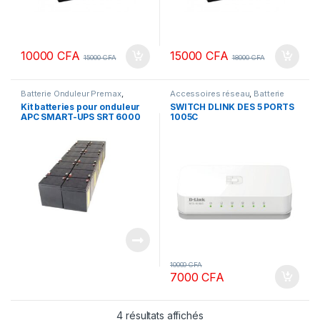
10000
CFA
15000
CFA
15000
CFA
18000
CFA
Batterie Onduleur Premax
,
Accessoires réseau
,
Batterie
ONDULEURS & REGULATEURS
Onduleur Premax
,
SERVEURS &
Kit batteries pour onduleur
SWITCH DLINK DES 5 PORTS
RESEAUX
APC SMART-UPS SRT 6000
1005C
VA – Réf : SRT6KXLI et
SRT6KRMXLI
10000
CFA
7000
CFA
4 résultats affichés