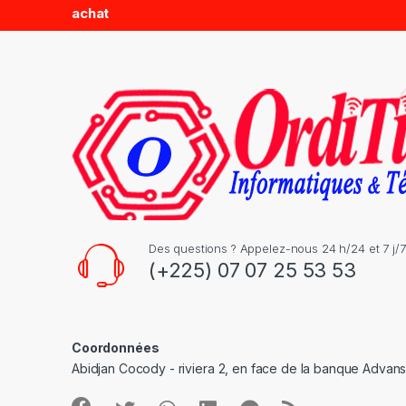
achat
s
C
a
r
o
u
s
Des questions ? Appelez-nous 24 h/24 et 7 j/7
(+225) 07 07 25 53 53
e
l
Coordonnées
Abidjan Cocody - riviera 2, en face de la banque Advan