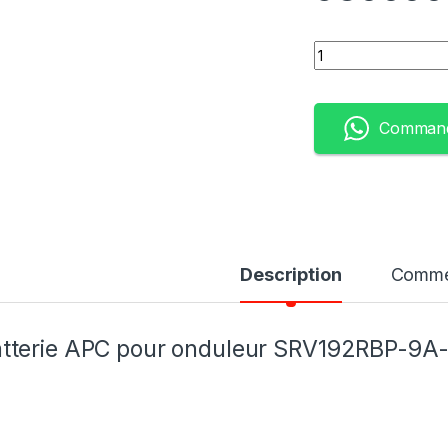
Quantity
Command
Description
Comme
tterie APC pour onduleur SRV192RBP-9A