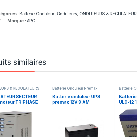
égories :
Batterie Onduleur
,
Onduleurs
,
ONDULEURS & REGULATEUR
Marque :
APC
its similaires
URS & REGULATEURS
,
Batterie Onduleur Premax
,
Batterie O
eurs
ONDULEURS & REGULATEURS
& REGUL
LATEUR SECTEUR
Batterie onduleur UPS
Batterie
moteur TRIPHASE
premax 12V 9 AM
UL9-12 
Recharg