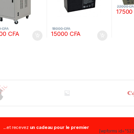
22000
CF
1750
0
CFA
18000
CFA
000
CFA
15000
CFA
...et recevez
un cadeau pour le premier
[wpforms id="5223