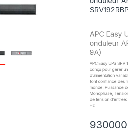
onduleur A
SRV192RBP
APC Easy U
onduleur A
9A)
APC Easy UPS SRV 19
conçu pour gérer un
d’alimentation variab
font confiance des m
monde, Puissance de
Monophasé, Tension 
de tension d’entrée:
Hz
93000