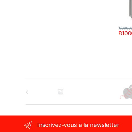
93000
810
B
r
a
n
Inscrivez-vous à la newsletter
d