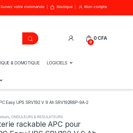
Suivez votre commande
Boutique
Mon compte
0
CFA
0
IQUE & DOMOTIQUE
LOGICIELS
 APC Easy UPS SRV192 V 9 Ah SRV192RBP-9A-2
leurs
,
ONDULEURS & REGULATEURS
terie rackable APC pour