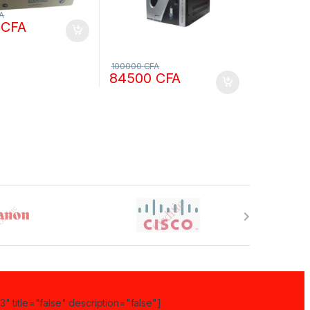
A
0
CFA
100000
CFA
84500
CFA
" title="false" description="false"]