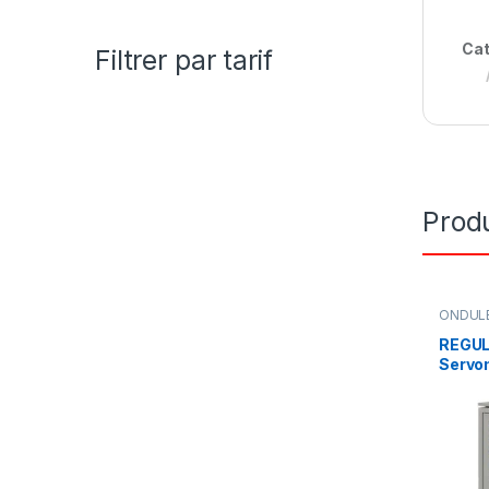
Cat
Filtrer par tarif
Produ
ONDULE
Regulat
REGU
Servo
30KW