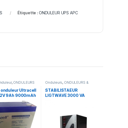
S
Étiquette :
ONDULEUR UPS APC
nduleur
,
ONDULEURS
Onduleurs
,
ONDULEURS &
ATEURS
REGULATEURS
 onduleur Ultracell
STABILISTAEUR
12V 9Ah 9000mAh
LIGTWAVE 3000 VA
eable