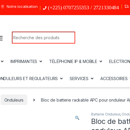
Notre localisation
(+225) 0707255353 / 2721330484
Search for:
IMPRIMANTES
TÉLÉPHONIE IP & MOBILE
ELECTRON
ONDULEURS ET REGULATEURS
SERVICES
ACCESSOIRES
Onduleurs
Bloc de batterie rackable APC pour onduleur
Batterie Onduleur
,
Ondu
Bloc de bat