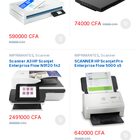
74000
CFA
95000
CFA
590000
CFA
800000
CFA
IMPRIMANTES
,
Scanner
IMPRIMANTES
,
Scanner
Scanner A3 HP Scanjet
SCANNER HP Scanjet Pro
Enterprise Flow N9120 fn2
Enterprise Flow 5000 s5
Recto-verso A3/A4
2491000
CFA
3000000
CFA
640000
CFA
750000
CFA