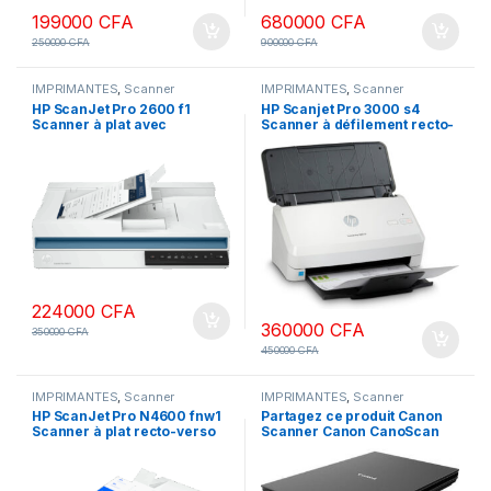
199000
CFA
680000
CFA
250000
CFA
900000
CFA
IMPRIMANTES
,
Scanner
IMPRIMANTES
,
Scanner
HP ScanJet Pro 2600 f1
HP Scanjet Pro 3000 s4
Scanner à plat avec
Scanner à défilement recto-
chargeur automatique de
verso Garantie 1 An
documents recto-verso (USB
constructeur
2.0)
224000
CFA
360000
CFA
350000
CFA
450000
CFA
IMPRIMANTES
,
Scanner
IMPRIMANTES
,
Scanner
HP ScanJet Pro N4600 fnw1
Partagez ce produit Canon
Scanner à plat recto-verso
Scanner Canon CanoScan
(USB 2.0)
LiDE 40