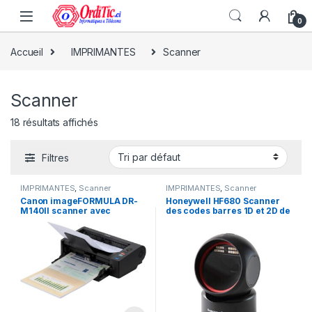
0
Accueil
IMPRIMANTES
Scanner
Scanner
18 résultats affichés
Filtres
IMPRIMANTES
,
Scanner
IMPRIMANTES
,
Scanner
Canon imageFORMULA DR-
Honeywell HF680 Scanner
M140II scanner avec
des codes barres 1D et 2D de
chargeur A4 DADF 1200 DPI
Honeywell
80ppm