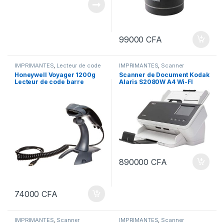
99000
CFA
IMPRIMANTES
,
Lecteur de code
IMPRIMANTES
,
Scanner
barre
,
Scanner
Honeywell Voyager 1200g
Scanner de Document Kodak
Lecteur de code barre
Alaris S2080W A4 Wi-FI
portable 1D Laser, filaire USB
890000
CFA
74000
CFA
IMPRIMANTES
,
Scanner
IMPRIMANTES
,
Scanner