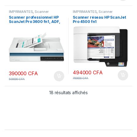
IMPRIMANTES
,
Scanner
IMPRIMANTES
,
Scanner
Scanner professionnel HP
Scanner réseau HP ScanJet
ScanJet Pro 3600 fn1, ADF,
Pro 4500 fn1
technologie de numérisation
CIS, à plat
494000
CFA
390000
CFA
700000
CFA
500000
CFA
18 résultats affichés
B