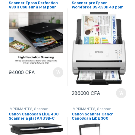
Scanner Epson Perfection
Scanner pro Epson
V39 II Couleur à Plat pour
Workforce DS-530II 40 ppm
Photos et Documents
ultra rapide, Ethernet et USB
94000
CFA
286000
CFA
IMPRIMANTES
,
Scanner
IMPRIMANTES
,
Scanner
Canon CanoScan LiDE 400
Canon Scanner Canon
Scanner à plat A4 USB-C
CanoScan LiDE 300