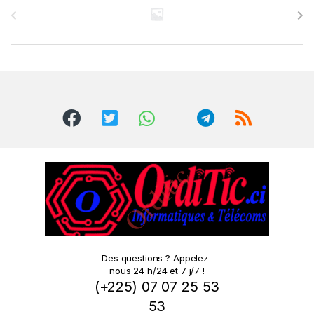
r
a
n
d
s
C
a
r
o
Des questions ? Appelez-
nous 24 h/24 et 7 j/7 !
u
(+225) 07 07 25 53
s
53