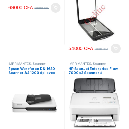
69000
CFA
120000
CFA
54000
CFA
80000
CFA
IMPRIMANTES
,
Scanner
IMPRIMANTES
,
Scanner
Epson Workforce DS-1630
HP ScanJet Enterprise Flow
Scanner A4 1200 dpi avec
7000 s3 Scanner à
chargeur de document USB
alimentation feuille à feuille
3.0
– 600 dpi – 75 ppm